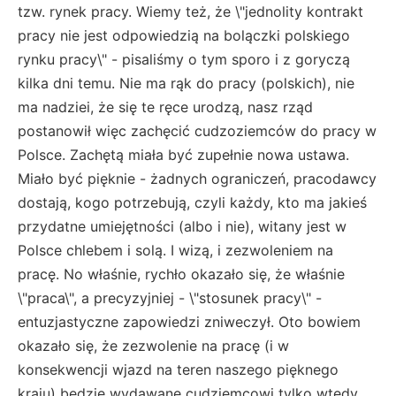
tzw. rynek pracy. Wiemy też, że \"jednolity kontrakt
pracy nie jest odpowiedzią na bolączki polskiego
rynku pracy\" - pisaliśmy o tym sporo i z goryczą
kilka dni temu. Nie ma rąk do pracy (polskich), nie
ma nadziei, że się te ręce urodzą, nasz rząd
postanowił więc zachęcić cudzoziemców do pracy w
Polsce. Zachętą miała być zupełnie nowa ustawa.
Miało być pięknie - żadnych ograniczeń, pracodawcy
dostają, kogo potrzebują, czyli każdy, kto ma jakieś
przydatne umiejętności (albo i nie), witany jest w
Polsce chlebem i solą. I wizą, i zezwoleniem na
pracę. No właśnie, rychło okazało się, że właśnie
\"praca\", a precyzyjniej - \"stosunek pracy\" -
entuzjastyczne zapowiedzi zniweczył. Oto bowiem
okazało się, że zezwolenie na pracę (i w
konsekwencji wjazd na teren naszego pięknego
kraju) będzie wydawane cudziemcowi tylko wtedy,