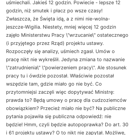
uśmiechali. Jakieś 12 godzin. Powiecie - lepsze 12
godzin, niż smutek i płacz po wsze czasy!
Zwłaszcza, że Święta idą, a z nimi nie-wolna-
jeszcze-Wigilia. Niestety, mniej więcej 12 godzin
zajęło Ministerstwu Pracy \"wrzucanie\" ostatecznego
(i przyjętego przez Rząd) projektu ustawy.
Rozpoczęły się analizy, uśmiech zgasł. Umów o
pracę nikt nie wykreślił. Jedyna zmiana to nazwanie
\"zatrudnienia\" \"powierzeniem pracy\". Ale stosunek
pracy tu i ówdzie pozostał. Właściwie pozostał
wszędzie tam, gdzie miało go nie być. Co
przytomniejsi zaczęli więc dopytywać Ministrę:
prawda to? Będą umowy o pracę dla cudzoziemców
obowiązkiem? Przecież miało nie być? Na publiczne
pytania pojawiła się publiczna odpowiedź: nie
będzie! Hmm, czyli będzie autopoprawka? Do art. 30
i 61 projektu ustawy? O to nikt nie zapytał. Możliwe,