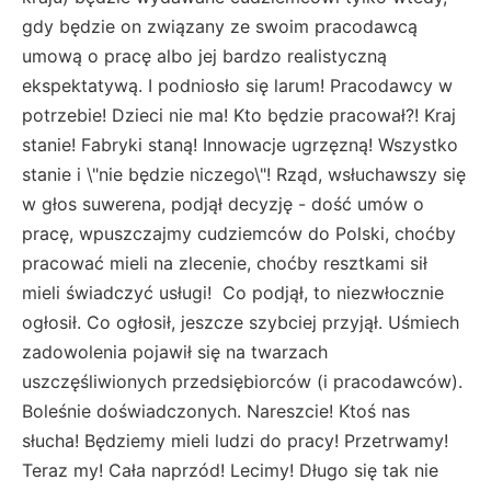
gdy będzie on związany ze swoim pracodawcą
umową o pracę albo jej bardzo realistyczną
ekspektatywą. I podniosło się larum! Pracodawcy w
potrzebie! Dzieci nie ma! Kto będzie pracował?! Kraj
stanie! Fabryki staną! Innowacje ugrzęzną! Wszystko
stanie i \"nie będzie niczego\"! Rząd, wsłuchawszy się
w głos suwerena, podjął decyzję - dość umów o
pracę, wpuszczajmy cudziemców do Polski, choćby
pracować mieli na zlecenie, choćby resztkami sił
mieli świadczyć usługi! Co podjął, to niezwłocznie
ogłosił. Co ogłosił, jeszcze szybciej przyjął. Uśmiech
zadowolenia pojawił się na twarzach
uszczęśliwionych przedsiębiorców (i pracodawców).
Boleśnie doświadczonych. Nareszcie! Ktoś nas
słucha! Będziemy mieli ludzi do pracy! Przetrwamy!
Teraz my! Cała naprzód! Lecimy! Długo się tak nie