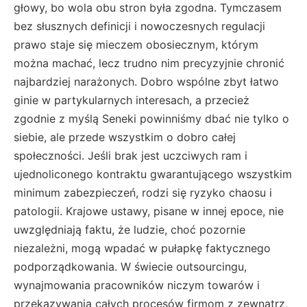
głowy, bo wola obu stron była zgodna. Tymczasem
bez słusznych definicji i nowoczesnych regulacji
prawo staje się mieczem obosiecznym, którym
można machać, lecz trudno nim precyzyjnie chronić
najbardziej narażonych. Dobro wspólne zbyt łatwo
ginie w partykularnych interesach, a przecież
zgodnie z myślą Seneki powinniśmy dbać nie tylko o
siebie, ale przede wszystkim o dobro całej
społeczności. Jeśli brak jest uczciwych ram i
ujednoliconego kontraktu gwarantującego wszystkim
minimum zabezpieczeń, rodzi się ryzyko chaosu i
patologii. Krajowe ustawy, pisane w innej epoce, nie
uwzględniają faktu, że ludzie, choć pozornie
niezależni, mogą wpadać w pułapkę faktycznego
podporządkowania. W świecie outsourcingu,
wynajmowania pracowników niczym towarów i
przekazywania całych procesów firmom z zewnątrz,