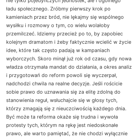
nie tylko pojedynczych jednostek, ale i ogólnego
ładu społecznego. Zróbmy pierwszy krok po
kamieniach przez bród, nie lękajmy się wspólnego
wysiłku i rozmowy o tym, co wielu wolałoby
przemilczeć. Idziemy przecież po to, by zapobiec
kolejnym dramatom i żeby faktycznie wcielić w życie
idee, które tak często padają w kampaniach
wyborczych. Skoro minął już rok od czasu, gdy nowa
władza otrzymała mandat do działania, a okres analiz
i przygotowań do reform powoli się wyczerpał,
nadchodzi chwila na realne decyzje. Jeśli rościcie
sobie prawo do uznawania się za elitę zdolną do
stanowienia reguł, wsłuchajcie się w głosy tych,
którzy zmagają się z nieuczciwością każdego dnia.
Być może ta reforma okaże się trudna i wywoła
protesty tych, którym na rękę jest niedoskonałe
prawo, ale warto pamiętać, że nie chodzi wyłącznie