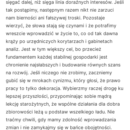
sięgać dalej, niż sięga linia doraźnych interesów. Jeśli
tak postąpimy, następnym razem nikt nie zarzuci
nam bierności ani fałszywej troski. Pozostaje
wierzyć, że słowa stają się czynami i że potrafimy
wreszcie wprowadzić w życie to, co od tak dawna
krąży po urzędniczych korytarzach i gabinetach
analiz. Jest w tym większy cel, bo przecież
fundamentem każdej stabilnej gospodarki jest
chronienie najsłabszych i budowanie równych szans
na rozwój. Jeśli niczego nie zrobimy, zaczniemy
gubić się w mrokach cynizmu, który głosi, że prawo
pracy to tylko dekoracja. Wybierzmy raczej drogę ku
lepszej przyszłości, przypominając sobie mądrą
lekcję starożytnych, że wspólne działania dla dobra
zbiorowości leżą u podstaw wszelkiego ładu. Nie
traćmy chwili, gdy mamy zdolność wprowadzania
zmian i nie zamykajmy się w bańce obojętności.