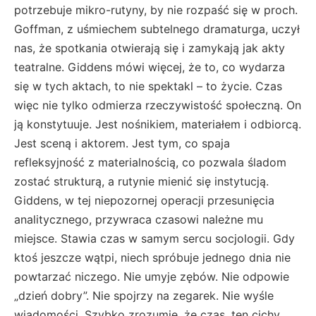
potrzebuje mikro-rutyny, by nie rozpaść się w proch.
Goffman, z uśmiechem subtelnego dramaturga, uczył
nas, że spotkania otwierają się i zamykają jak akty
teatralne. Giddens mówi więcej, że to, co wydarza
się w tych aktach, to nie spektakl – to życie. Czas
więc nie tylko odmierza rzeczywistość społeczną. On
ją konstytuuje. Jest nośnikiem, materiałem i odbiorcą.
Jest sceną i aktorem. Jest tym, co spaja
refleksyjność z materialnością, co pozwala śladom
zostać strukturą, a rutynie mienić się instytucją.
Giddens, w tej niepozornej operacji przesunięcia
analitycznego, przywraca czasowi należne mu
miejsce. Stawia czas w samym sercu socjologii. Gdy
ktoś jeszcze wątpi, niech spróbuje jednego dnia nie
powtarzać niczego. Nie umyje zębów. Nie odpowie
„dzień dobry”. Nie spojrzy na zegarek. Nie wyśle
wiadomości. Szybko zrozumie, że czas, ten cichy