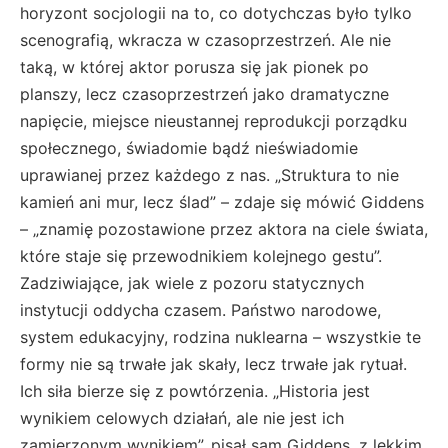
horyzont socjologii na to, co dotychczas było tylko
scenografią, wkracza w czasoprzestrzeń. Ale nie
taką, w której aktor porusza się jak pionek po
planszy, lecz czasoprzestrzeń jako dramatyczne
napięcie, miejsce nieustannej reprodukcji porządku
społecznego, świadomie bądź nieświadomie
uprawianej przez każdego z nas. „Struktura to nie
kamień ani mur, lecz ślad” – zdaje się mówić Giddens
– „znamię pozostawione przez aktora na ciele świata,
które staje się przewodnikiem kolejnego gestu”.
Zadziwiające, jak wiele z pozoru statycznych
instytucji oddycha czasem. Państwo narodowe,
system edukacyjny, rodzina nuklearna – wszystkie te
formy nie są trwałe jak skały, lecz trwałe jak rytuał.
Ich siła bierze się z powtórzenia. „Historia jest
wynikiem celowych działań, ale nie jest ich
zamierzonym wynikiem”, pisał sam Giddens, z lekkim,