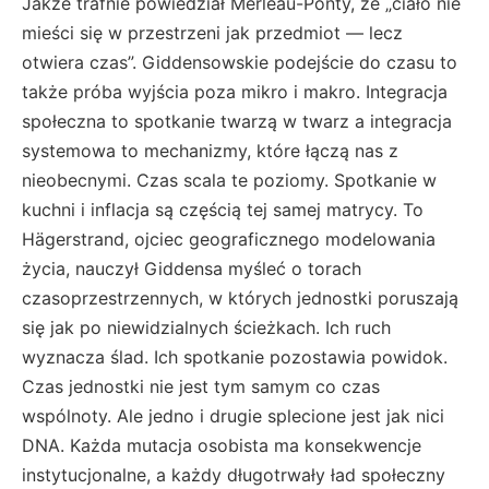
Jakże trafnie powiedział Merleau-Ponty, że „ciało nie
mieści się w przestrzeni jak przedmiot — lecz
otwiera czas”. Giddensowskie podejście do czasu to
także próba wyjścia poza mikro i makro. Integracja
społeczna to spotkanie twarzą w twarz a integracja
systemowa to mechanizmy, które łączą nas z
nieobecnymi. Czas scala te poziomy. Spotkanie w
kuchni i inflacja są częścią tej samej matrycy. To
Hägerstrand, ojciec geograficznego modelowania
życia, nauczył Giddensa myśleć o torach
czasoprzestrzennych, w których jednostki poruszają
się jak po niewidzialnych ścieżkach. Ich ruch
wyznacza ślad. Ich spotkanie pozostawia powidok.
Czas jednostki nie jest tym samym co czas
wspólnoty. Ale jedno i drugie splecione jest jak nici
DNA. Każda mutacja osobista ma konsekwencje
instytucjonalne, a każdy długotrwały ład społeczny