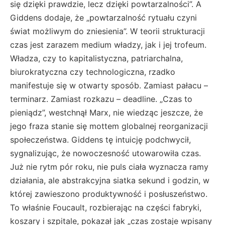
się dzięki prawdzie, lecz dzięki powtarzalności”. A
Giddens dodaje, że „powtarzalność rytuału czyni
świat możliwym do zniesienia”. W teorii strukturacji
czas jest zarazem medium władzy, jak i jej trofeum.
Władza, czy to kapitalistyczna, patriarchalna,
biurokratyczna czy technologiczna, rzadko
manifestuje się w otwarty sposób. Zamiast pałacu –
terminarz. Zamiast rozkazu – deadline. „Czas to
pieniądz”, westchnął Marx, nie wiedząc jeszcze, że
jego fraza stanie się mottem globalnej reorganizacji
społeczeństwa. Giddens tę intuicję podchwycił,
sygnalizując, że nowoczesność utowarowiła czas.
Już nie rytm pór roku, nie puls ciała wyznacza ramy
działania, ale abstrakcyjna siatka sekund i godzin, w
której zawieszono produktywność i posłuszeństwo.
To właśnie Foucault, rozbierając na części fabryki,
koszary i szpitale, pokazał jak „czas zostaje wpisany