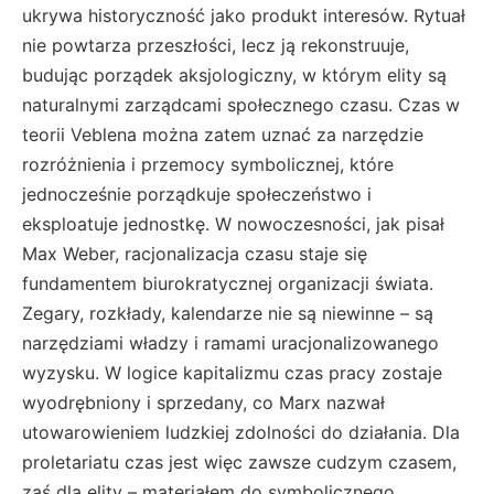
ukrywa historyczność jako produkt interesów. Rytuał
nie powtarza przeszłości, lecz ją rekonstruuje,
budując porządek aksjologiczny, w którym elity są
naturalnymi zarządcami społecznego czasu. Czas w
teorii Veblena można zatem uznać za narzędzie
rozróżnienia i przemocy symbolicznej, które
jednocześnie porządkuje społeczeństwo i
eksploatuje jednostkę. W nowoczesności, jak pisał
Max Weber, racjonalizacja czasu staje się
fundamentem biurokratycznej organizacji świata.
Zegary, rozkłady, kalendarze nie są niewinne – są
narzędziami władzy i ramami uracjonalizowanego
wyzysku. W logice kapitalizmu czas pracy zostaje
wyodrębniony i sprzedany, co Marx nazwał
utowarowieniem ludzkiej zdolności do działania. Dla
proletariatu czas jest więc zawsze cudzym czasem,
zaś dla elity – materiałem do symbolicznego