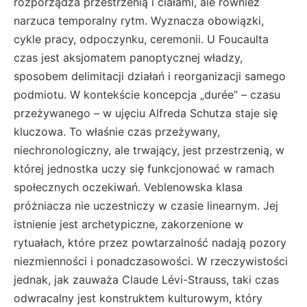
rozporządza przestrzenią i ciałami, ale również
narzuca temporalny rytm. Wyznacza obowiązki,
cykle pracy, odpoczynku, ceremonii. U Foucaulta
czas jest aksjomatem panoptycznej władzy,
sposobem delimitacji działań i reorganizacji samego
podmiotu. W kontekście koncepcja „durée” – czasu
przeżywanego – w ujęciu Alfreda Schutza staje się
kluczowa. To właśnie czas przeżywany,
niechronologiczny, ale trwający, jest przestrzenią, w
której jednostka uczy się funkcjonować w ramach
społecznych oczekiwań. Veblenowska klasa
próżniacza nie uczestniczy w czasie linearnym. Jej
istnienie jest archetypiczne, zakorzenione w
rytuałach, które przez powtarzalność nadają pozory
niezmienności i ponadczasowości. W rzeczywistości
jednak, jak zauważa Claude Lévi-Strauss, taki czas
odwracalny jest konstruktem kulturowym, który