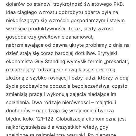
dolarów co stanowi trzykrotność światowego PKB.
Idea ciągłego wzrostu dobrobytu oparta była na
niekończącym się wzroście gospodarczym i stałym
wzroście produktywności. Teraz, kiedy wzrost
gospodarczy gwałtownie zahamował,
nabrzmiewające od dawna ukryte problemy z dnia na
dzień stają się coraz bardziej dotkliwe. Brytyjski
ekonomista Guy Standing wymyślił termin „prekariat”,
oznaczający rodzącą się nową klasę społeczną,
złożoną z szybko rosnącej liczby ludzi, którzy wiodą
życie pozbawione poczucia bezpieczeństwa, często
zmieniają pracę i wykonują zajęcia niedające im
spełnienia. Dwa rodzaje nierówności – majątku i
dochodów – napędzają się wzajemnie i tworzą
błędne koło. 121-122. Globalizacja ekonomiczna jest
najkorzystniejsza dla wszystkich wtedy, gdy
spełnione są najmniej trzy warunki. Po pierwsze