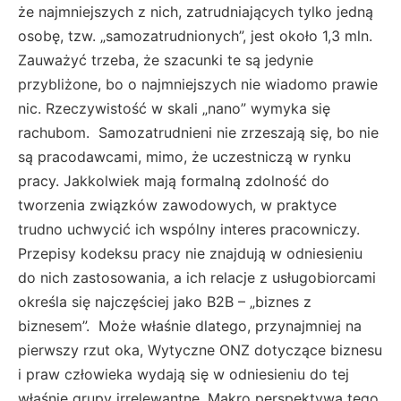
że najmniejszych z nich, zatrudniających tylko jedną
osobę, tzw. „samozatrudnionych”, jest około 1,3 mln.
Zauważyć trzeba, że szacunki te są jedynie
przybliżone, bo o najmniejszych nie wiadomo prawie
nic. Rzeczywistość w skali „nano” wymyka się
rachubom. Samozatrudnieni nie zrzeszają się, bo nie
są pracodawcami, mimo, że uczestniczą w rynku
pracy. Jakkolwiek mają formalną zdolność do
tworzenia związków zawodowych, w praktyce
trudno uchwycić ich wspólny interes pracowniczy.
Przepisy kodeksu pracy nie znajdują w odniesieniu
do nich zastosowania, a ich relacje z usługobiorcami
określa się najczęściej jako B2B – „biznes z
biznesem”. Może właśnie dlatego, przynajmniej na
pierwszy rzut oka, Wytyczne ONZ dotyczące biznesu
i praw człowieka wydają się w odniesieniu do tej
właśnie grupy irrelewantne. Makro perspektywa tego