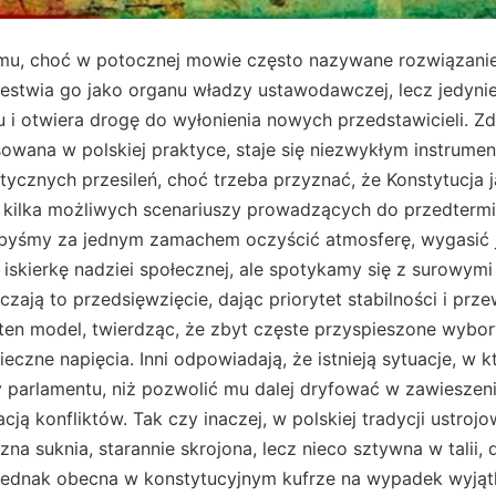
Konstytucyjnego, które nie zawsze precyzuje do końca, jak daleko można się posunąć przy korzystaniu z tej broni. Bywa, że sytuacja polityczna sama układa się tak, iż teoretyczne konflikty rozmywają się w codzienności, a jednocześnie sama decyzja o skróceniu kadencji może zapadać w ostatniej chwili, w wyraźnie stresującej atmosferze, przy akompaniamencie wzajemnych oskarżeń. W tym pejzażu sporu i niepewności Fundacja Dobre Państwo stawia doniosłe pytanie, które na pierwszy rzut oka wygląda jak jadowita igła wymierzona w pękający balon politycznej hipokryzji. Czy zarzut fałszerstwa wyborczego dowiedziony w trakcie kampanii może stanowić wystarczającą podstawę do wcześniejszego przerwania kadencji i odebrania mandatów tym, którzy oszukali głosujących. Ta z pozoru niewinna wątpliwość rozrasta się w umysłach obserwatorów, nabrzmiewa niczym chmura gradowa i zapowiada dość dotkliwą ulewę. Budzi zresztą ostre reakcje w świecie elit, pewnych własnej nietykalności i przekonanych, że potrafią tak swobodnie żonglować przepisami, by lawirować między teorią a praktyką, nie narażając się przesadnie na polityczny zamęt. A tymczasem, obserwując scenę, łatwo zrozumieć, że kiepska wiarygodność jednej czy drugiej partii jest niczym rekwizyt rodem z teatru tanich manipulacji. Gdy pojawiają się doniesienia o potajemnych przepływach pieniędzy, korzystaniu z niedozwolonych narzędzi kampanijnych czy zakulisowych porozumieniach z wpływowymi sponsorami, samo pojęcie demokracji zaczyna płowieć i kruszyć się od środka. W tej sytuacji można przywołać maksymę Seneki, który zwykł mawiać, że w poszukiwaniu prawdy człowiek nie powinien lękać się żadnej drogi. Odnosząc ten starożytny mądry głos do realiów polityki, wypadałoby wywieść wniosek o konieczności postawienia sprawy jasno, że jeśli ujawniły się dowody fałszerstwa, należy wyciągnąć z tego rygorystyczne konsekwencje, by nie niszczyć fundamentów obywatelskiego zaufania. Tylko tak można dać świadectwo, że Dobro Wspólne nie jest wyświechtanym frazesem, lecz realnym standardem prawnym i moralnym, którego nie wolno łamać, nawet jeśli tym, którzy lubują się w politycznych salonach, wydaje się, że retoryka i dobra reklama wystarczą do przeforsowania każdej tezy. Trzeba też pamiętać o głębszym wymiarze tej refleksji. Skrócenie kadencji Sejmu uruchamia się w warunkach głębokich kryzysów, to czy kryzys zaufania do integralności wyborów nie jest kwintesencją owego zagrożenia dla stabilności państwa. Ci, którzy strzępią sobie języki, głosząc wielkie hasła, a w praktyce uciekają się do nieczystych sposobów na wygraną, zasługują na surowe spojrzenie wymiaru publicznego. Polityka nie jest grą w karty, w której znaczone asy można wyciągać z rękawa, jeśli nikt nie patrzy. Jest kontraktem społecznym, a każdy, kto go burzy, odbiera nam poczucie, że żyjemy w kraju opartym na prawdzie i elementarnej przyzwoitości. Skrócenie kadencji Sejmu przypomina w tym świetle swoisty rytuał oczyszczenia, choć niesie z sobą także ryzyko skutków ubocznych. Wywołuje bowiem potężne wstrząsy w strukturach partyjnych, w budżecie państwa i w psychice wyborców, którzy raz za razem mogą być zmuszani do zrywania się na sygnał, by udać się do urn i wybierać ponownie. Widać jednak, że przy naprawdę spektakularnych aferach i głębokim rozczarowaniu społeczeństwa stary, sponiewierany organ przedstawicielski powinien ustąpić miejsca nowemu. Nie brakuje głosów, że właśnie brak determinacji do takich rozwiązań utrwala w Polsce klimat pobłażania dla politycznej nieuczciwości. Opieszałość w korzystaniu z tego instrumentu pozwala niemoralnym praktykom rozkwitać, a potem rodzi się niebezpieczne przekonanie, że z oszustwem można żyć w milej symbiozie, byle dobrze zakamuflować sprawę i poczekać, aż obywatele zapomną. Fundacja Dobre Państwo wzywa do trzeźwego spojrzenia na naszą scenę polityczną, zjawisko funduszy źle ewidencjonowanych i całego korowodu manipulacji, który potrafi wpełznąć w kampanię wyborczą. Chce wypracować nową umowę społeczną, której pierwszym krokiem będzie uczciwe zbadanie, czy w danym przypadku zbezczeszczono ideę wolnych wyborów. Jeśli tak, nie należy z pobłażaniem przymykać oczu, lecz zainicjować proces wiodący do rozwiązania budzącego wątpliwości mandatu. Wszystko po to, by przywrócić zaufanie i pokazać, że polityka też może być dziedziną honoru, a nie zimnej, niemal cynicznej kalkulacji procentów i słupków. Byłoby to wzorcowym przykładem traktowania konstytucji jako strażnika, a nie wyłącznie zbioru przepisów, którymi można żonglować w imię partykularnych interesów. Zresztą, niewykluczone, że taki radykalny gest uzdrawiający dyscyplinowałby wszystkich kolejnych kandydatów, bo świadomość możliwości utraty mandatu przy oszukiwaniu wyborców działa jak kubeł zimnej wody. Ten melodyjny koncert myśli i emocji nie jest bynajmniej kaprysem, lecz odzwierciedleniem troski o ludzi, którzy znajdują się w centrum tej rozgrywki. Szary obywatel, zasypywany obietnicami i sloganami, powinien wiedzieć, że nie wszystkie miraże mają prawo przesłonić mu rzeczywistość, i że jeśli ktoś gra nieuczciwie, spotka się z reakcją państwa i społeczeństwa. Najtrudniejszy pierwszy krok, a jednak możliwy. Wystarczy, by politycy, którym wciąż nie brakuje energii do wygłaszania wzniosłych deklaracji, zrobili użytek z konstytucyjnych rozwiązań, jeśli faktycznie odkryto poważne nadużycia. Tylko w ten sposób możliwe będzie powstrzymanie korozji zaufania i zamienienie kampanii z karnawału w realny, etyczny wybór. Seneka, patrząc na nas z bezpiecznego dystansu wieków, mógłby jedynie pokiwać głową, powtarzając, że żadna rzecz nie jest bardziej godna szacunku niż czyste sumienie. Jeśli przyjmiemy tę myśl za dewizę naszego porządku prawnego, nie będzie już wymówek dla fałszerzy i członków sfatygowanych układów. Nie będzie też litości wobec obrońców starego ładu, którzy mówią, że tak było i tak ma zostać. W zamian pojawi się wizja wspólnoty lepszej, starannie pielęgnującej r