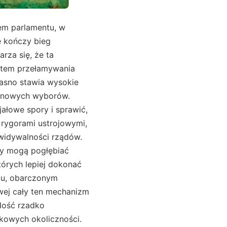
eguły uczciwości i gotowej znieść niewygody przyspieszonych wyborów, jeśli tylko autentycznie jest to konieczne. Nikt przy zdrowych zmysłach nie lubi chaosu i kolejnych kampanii co kilka miesięcy, ale jeśli przeskakiwanie granic moralnych stanie się powszechne, to przetrwanie państwa w demokratycznym sensie okaże się trudniejsze niż najgorszy maraton wyborczy. Tak rodzi się postulat, by prawo do skrócenia kadencji Sejmu traktować nie jako porywczą zachciankę, lecz skuteczny instrument w walce z jawną nieuczciwością i systemową degrengoladą. Dzięki temu polityka znowu stanie się misją dbania o Dobro Wspólne, a nie wystawnym bankietem, na który karnet otrzymują jedynie ci, którzy zdobyli niewiadomego pochodzenia środki i z werwą buńczuczną rozdają puste obietnice. Niech to nowe światło przywróci sens sprawowania mandatu i zdejmie maski z twarzy tych, którzy tańczą w rytm szemranego sponsora. Fundacja Dobre Państwo nawołuje do wzniesienia się ponad partyjne interesy i przyjęcia odpowiedzialności. Kłamstwo wyborcze jest jak wirus, którego nie można lekceważyć, bo zakaża zaufanie do całego ustroju. Lepiej więc w porę zahamować tę epidemię niż pozwolić jej mutować w kolejne wersje jeszcze bardziej zuchwałego oszustwa. Szerokie horyzonty myślenia podpowiadają, by dostrzec, że jeśli dziś przymkniemy oko na dowiedziony fałsz, jutro możemy obudzić się w państwie dręczonym ciągłym stanem wyjątkowej nieufności i cynicznego wyzysku. Tylko stanowcza reakcja, tylko umiejętne skorzystanie z możliwości skrócenia kadencji może być jasnym komunikatem. Polska demokracja ma mechanizmy samo naprawcze i nie boi się używać ich tam, gdzie sztylet kłamstwa próbuje rozpruć tę delikatną tkaninę zaufania. Naj