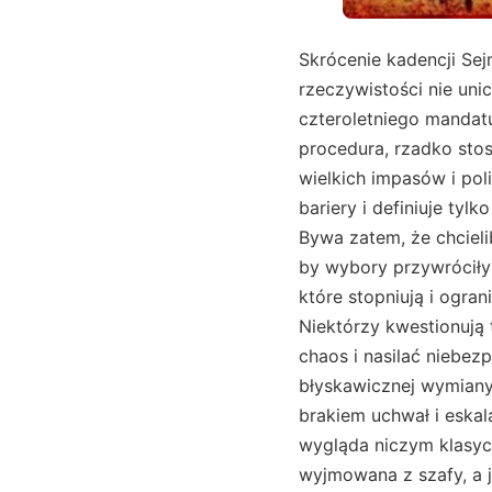
Skrócenie kadencji Sejmu, choć w potocznej mowie często nazywane rozwiązaniem parlamentu, w rzeczywistości nie unicestwia go jako organu władzy ustawodawczej, lecz jedynie kończy bieg czteroletniego mandatu i otwiera drogę do wyłonienia nowych przedstawicieli. Zdarza się, że ta procedura, rzadko stosowana w polskiej praktyce, staje się niezwykłym instrumentem przełamywania wielkich impasów i politycznych przesileń, choć trzeba przyznać, że Konstytucja jasno stawia wysokie bariery i definiuje tylko kilka możliwych scenariuszy prowadzących do przedterminowych wyborów. Bywa zatem, że chcielibyśmy za jednym zamachem oczyścić atmosferę, wygasić jałowe spory i sprawić, by wybory przywróciły iskierkę nadziei społecznej, ale spotykamy się z surowymi rygorami ustrojowymi, które stopniują i ograniczają to przedsięwzięcie, dając priorytet stabilności i przewidywalności rządów. Niektórzy kwestionują ten model, twierdząc, że zbyt częste przyspieszone wybory mogą pogłębiać chaos i nasilać niebezpieczne napięcia. Inni odpowiadają, że istnieją sytuacje, w których lepiej dokonać błyskawicznej wymiany parlamentu, niż pozwolić mu dalej dryfować w zawieszeniu, obarczonym brakiem uchwał i eskalacją konfliktów. Tak czy inaczej, w polskiej tradycji ustrojowej cały ten mechanizm wygląda niczym klasyczna suknia, starannie skrojona, lecz nieco sztywna w talii, dość rzadko wyjmowana z szafy, a jednak obecna w konstytucyjnym kufrze na wypadek wyjątkowych okoliczności. Gdy sięgamy do konkretnych paragrafów i artykułów, uderza nas szczegółowość i precyzja. Jedna ścieżka wiedzie przez dobrowolną decyzję Sejmu, wymagającą imponującej większości, druga pojawia się w razie niepowodzenia w wyborze rządu, a trzecia otwiera się w przypadku braku ustawy budżetowej uchwalonej w terminie. Zdarzają się jednak kręte meandry interpretacyjne, w których prawnicy zastanawiają się, czy prowizorium budżetowe także wystarczy do użycia tego wytrychu, czy należy raczej pozostać przy dosłownej wykładni, pozwalającej mówić wyłącznie o ustawie budżetowej w pełnym znaczeniu. Oznacza to, że nasze zasady, choć wydają się klarowne, w niektórych detalach nabierają charakteru mglistych rubieży, możliwych do naruszenia przy sprzyjających okolicznościach lub niesprzyjających interpretacjach. Do tego wszystkiego dochodzi jeszcze orzecznictwo Trybunału 