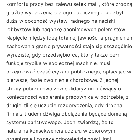
komfortu pracy bez zalewu setek maili, które zrodzą
groźbę wypaczenia dialogu publicznego, bo zbyt
duża widoczność wystawi radnego na naciski
lobbystów lub nagonkę anonimowych polemistów.
Napięcie między ideą totalnej jawności a pragnieniem
zachowania granic prywatności staje się szczególnie
wyraziste, gdy przedsiębiorca, który także pełni
funkcję trybika w społecznej machinie, musi
przejmować część ciężaru publicznego, opłacając w
pierwszej fazie zwolnienie chorobowe. Z jednej
strony pobrzmiewa zew solidaryzmu mówiący o
konieczności wspierania pracownika w potrzebie, z
drugiej tli się uczucie rozgoryczenia, gdy drobna
firma z trudem dźwiga obciążenia będące domeną
systemu państwowego. Jedni twierdzą, że to
naturalna konsekwencja udziału w zbiorowym
organizmie i oznaka odpowiedzialności, inni