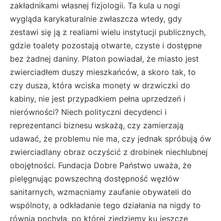
zakładnikami własnej fizjologii. Ta kula u nogi
wygląda karykaturalnie zwłaszcza wtedy, gdy
zestawi się ją z realiami wielu instytucji publicznych,
gdzie toalety pozostają otwarte, czyste i dostępne
bez żadnej daniny. Platon powiadał, że miasto jest
zwierciadłem duszy mieszkańców, a skoro tak, to
czy dusza, która wciska monety w drzwiczki do
kabiny, nie jest przypadkiem pełna uprzedzeń i
nierówności? Niech polityczni decydenci i
reprezentanci biznesu wskażą, czy zamierzają
udawać, że problemu nie ma, czy jednak spróbują ów
zwierciadlany obraz oczyścić z drobinek niechlubnej
obojętności. Fundacja Dobre Państwo uważa, że
pielęgnując powszechną dostępność węzłów
sanitarnych, wzmacniamy zaufanie obywateli do
wspólnoty, a odkładanie tego działania na nigdy to
równia pochyła, po której zjedziemy ku jeszcze