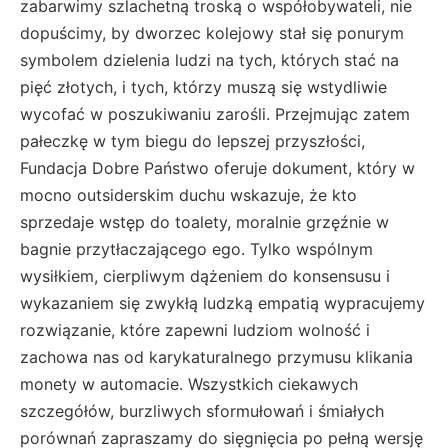
zabarwimy szlachetną troską o współobywateli, nie
dopuścimy, by dworzec kolejowy stał się ponurym
symbolem dzielenia ludzi na tych, których stać na
pięć złotych, i tych, którzy muszą się wstydliwie
wycofać w poszukiwaniu zarośli. Przejmując zatem
pałeczkę w tym biegu do lepszej przyszłości,
Fundacja Dobre Państwo oferuje dokument, który w
mocno outsiderskim duchu wskazuje, że kto
sprzedaje wstęp do toalety, moralnie grzęźnie w
bagnie przytłaczającego ego. Tylko wspólnym
wysiłkiem, cierpliwym dążeniem do konsensusu i
wykazaniem się zwykłą ludzką empatią wypracujemy
rozwiązanie, które zapewni ludziom wolność i
zachowa nas od karykaturalnego przymusu klikania
monety w automacie. Wszystkich ciekawych
szczegółów, burzliwych sformułowań i śmiałych
porównań zapraszamy do sięgnięcia po pełną wersję