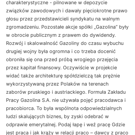
charakterystyczne - pilnowane w depozycie
związków zawodowych i dawały pięciokrotne prawo
głosu przez przedstawicieli syndykatu na walnym
zgromadzeniu. Pozostałe akcje spółki „Gazolina” były
w obrocie publicznym z prawem do dywidendy.
Rozwój i skalowalność Gazoliny do czasu wybuchu
drugiej wojny była ogromna i co trzeba docenić
obroniła się ona przed próbą wrogiego przejęcia
przez kapitał finansowy. Oczywiście w projekcie
widać także architekturę spółdzielczą tak prężnie
wykorzystywaną przez Polaków na terenach
zaborów pruskiego i austriackiego. Formuła Zakładu
Pracy Gazolina S.A. nie używała pojęć pracodawca i
pracobiorca. To była wspólnota odpowiedzialnych
ludzi skalujących biznes, by zyski odebrać w
odprawie emerytalnej. Podaj łapę i weź pracę Gdzie
jest praca i jak krąży w relacji praco – dawcy z praco