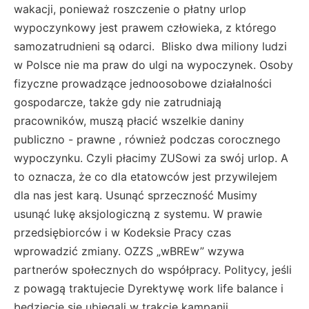
wakacji, ponieważ roszczenie o płatny urlop
wypoczynkowy jest prawem człowieka, z którego
samozatrudnieni są odarci. Blisko dwa miliony ludzi
w Polsce nie ma praw do ulgi na wypoczynek. Osoby
fizyczne prowadzące jednoosobowe działalności
gospodarcze, także gdy nie zatrudniają
pracowników, muszą płacić wszelkie daniny
publiczno - prawne , również podczas corocznego
wypoczynku. Czyli płacimy ZUSowi za swój urlop. A
to oznacza, że co dla etatowców jest przywilejem
dla nas jest karą. Usunąć sprzeczność Musimy
usunąć lukę aksjologiczną z systemu. W prawie
przedsiębiorców i w Kodeksie Pracy czas
wprowadzić zmiany. OZZS „wBREw” wzywa
partnerów społecznych do współpracy. Politycy, jeśli
z powagą traktujecie Dyrektywę work life balance i
będziecie się ubiegali w trakcie kampanii