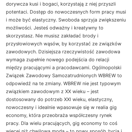
dorywcza kusi i bogaci, korzystają z niej przyszli
potentaci. Dostęp do nowoczesnych form pracy musi
i może być elastyczny. Swoboda sprzyja zwiększeniu
możliwości. Jesteś odważny i kreatywny to
skorzystasz. Nie musisz zakładać brody i
przysłowiowych wąsów, by korzystać ze związków
zawodowych. Dzisiejsza rzeczywistość zawodowa
wymaga zupełnie nowego podejścia do relacji
między pracującymi a pracodawcami. Ogólnopolski
Związek Zawodowy Samozatrudnionych WBREW to
odpowiedź na te zmiany. WBREW nie jest typowym
związkiem zawodowym z XX wieku – jest
dostosowany do potrzeb XXI wieku, elastyczny,
nowoczesny i idealnie wpasowuje się w realia gig
economy, która przeobraża współczesny rynek
pracy. Dla wielu pracujących, gig economy to coś
więcej niż chwilowa moda – to nowy sposób życia i