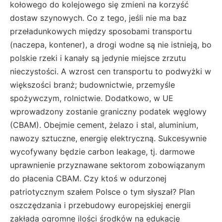
kołowego do kolejowego się zmieni na korzyść
dostaw szynowych. Co z tego, jeśli nie ma baz
przeładunkowych między sposobami transportu
(naczepa, kontener), a drogi wodne są nie istnieją, bo
polskie rzeki i kanały są jedynie miejsce zrzutu
nieczystości. A wzrost cen transportu to podwyżki w
większości branż; budownictwie, przemyśle
spożywczym, rolnictwie. Dodatkowo, w UE
wprowadzony zostanie graniczny podatek węglowy
(CBAM). Obejmie cement, żelazo i stal, aluminium,
nawozy sztuczne, energię elektryczną. Sukcesywnie
wycofywany będzie carbon leakage, tj. darmowe
uprawnienie przyznawane sektorom zobowiązanym
do płacenia CBAM. Czy ktoś w odurzonej
patriotycznym szałem Polsce o tym słyszał? Plan
oszczędzania i przebudowy europejskiej energii
zakłada ogromne ilości środków na edukację