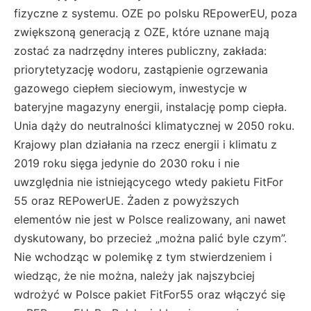
fizyczne z systemu. OZE po polsku REpowerEU, poza
zwiększoną generacją z OZE, które uznane mają
zostać za nadrzędny interes publiczny, zakłada:
priorytetyzację wodoru, zastąpienie ogrzewania
gazowego ciepłem sieciowym, inwestycje w
bateryjne magazyny energii, instalację pomp ciepła.
Unia dąży do neutralności klimatycznej w 2050 roku.
Krajowy plan działania na rzecz energii i klimatu z
2019 roku sięga jedynie do 2030 roku i nie
uwzględnia nie istniejącycego wtedy pakietu FitFor
55 oraz REPowerUE. Żaden z powyższych
elementów nie jest w Polsce realizowany, ani nawet
dyskutowany, bo przecież „można palić byle czym”.
Nie wchodząc w polemikę z tym stwierdzeniem i
wiedząc, że nie można, należy jak najszybciej
wdrożyć w Polsce pakiet FitFor55 oraz włączyć się