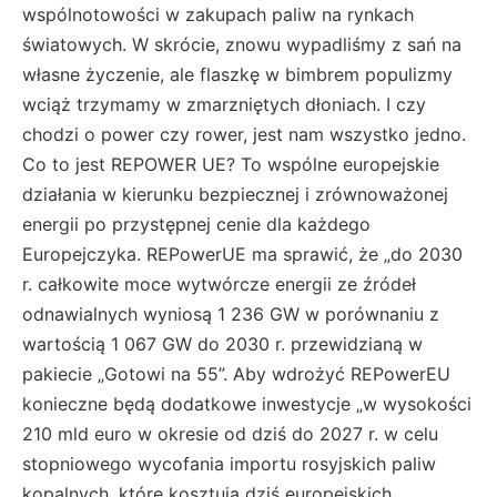
wspólnotowości w zakupach paliw na rynkach
światowych. W skrócie, znowu wypadliśmy z sań na
własne życzenie, ale flaszkę w bimbrem populizmy
wciąż trzymamy w zmarzniętych dłoniach. I czy
chodzi o power czy rower, jest nam wszystko jedno.
Co to jest REPOWER UE? To wspólne europejskie
działania w kierunku bezpiecznej i zrównoważonej
energii po przystępnej cenie dla każdego
Europejczyka. REPowerUE ma sprawić, że „do 2030
r. całkowite moce wytwórcze energii ze źródeł
odnawialnych wyniosą 1 236 GW w porównaniu z
wartością 1 067 GW do 2030 r. przewidzianą w
pakiecie „Gotowi na 55”. Aby wdrożyć REPowerEU
konieczne będą dodatkowe inwestycje „w wysokości
210 mld euro w okresie od dziś do 2027 r. w celu
stopniowego wycofania importu rosyjskich paliw
kopalnych, które kosztują dziś europejskich