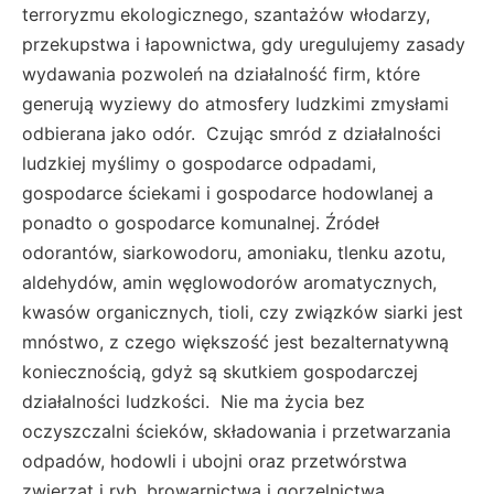
terroryzmu ekologicznego, szantażów włodarzy,
przekupstwa i łapownictwa, gdy uregulujemy zasady
wydawania pozwoleń na działalność firm, które
generują wyziewy do atmosfery ludzkimi zmysłami
odbierana jako odór. Czując smród z działalności
ludzkiej myślimy o gospodarce odpadami,
gospodarce ściekami i gospodarce hodowlanej a
ponadto o gospodarce komunalnej. Źródeł
odorantów, siarkowodoru, amoniaku, tlenku azotu,
aldehydów, amin węglowodorów aromatycznych,
kwasów organicznych, tioli, czy związków siarki jest
mnóstwo, z czego większość jest bezalternatywną
koniecznością, gdyż są skutkiem gospodarczej
działalności ludzkości. Nie ma życia bez
oczyszczalni ścieków, składowania i przetwarzania
odpadów, hodowli i ubojni oraz przetwórstwa
zwierząt i ryb, browarnictwa i gorzelnictwa,