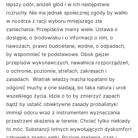
lepszy odór, aniżeli głód i w ich następstwie
rozruchy. Nie ma jednak społecznej zgody by waliło
w nozdrza z racji wyboru mniejszego zła
zaniechania. Przepisków mamy wiele. Ustawa o
dostępie, o środowisku i o informacji o nim, o
nawozach, prawo budowlane, wodne, o odpadach,
by wspomnieć te podstawowe. Obok gejzer
przepisów wykonawczych, nawałnica rozporządzeń,
o ochronie, poziomie, strefach, zakresach i
zasadach. Wiatrak władzy macha łopatami by
odgonić muchy a one siadają, bo taka natura i urok
wszelkiego życia. Idzie o to by zmierzyć zapach
bądź by ustalić obiektywne zasady probalistyki
immisji odoru wraz z instrumentem wyznaczania
przestrzeni skażenia w terenie. Chcieć tylko niekiedy
to móc. Substancji lotnych wywołujących dyskomfort
człowieka znamy setki. Poziom stężenia, czas i