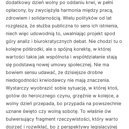
dodatkowy dzień wolny po oddaniu krwi, w pełni
opłacony, by zwyciężyła harmonia między pracą,
zdrowiem i solidarnością. Wielu polityków od lat
rozgłasza, że służba publiczna to sens ich istnienia,
niech więc udowodnią to, uwalniając projekt spod
góry analiz i biurokratycznych debat. Nie chodzi tu o
kolejne półśrodki, ale o spójną korektę, w której
wartości takie jak wspólnota i współdziałanie stają
się podstawą nowej umowy społecznej. Nie ma
bowiem sensu udawać, że dzisiejsze drobne
niedogodności krwiodawcy nie mają znaczenia.
Wystarczy wyobrazić sobie sytuację, w której ktoś,
gotów do heroicznego czynu, grzęźnie w kolejce, a
wolny dzień przepada, bo przypada na powszechnie
uznane święto czy wolną sobotę. To właśnie ów
bulwersujący fragment rzeczywistości, który warto
dojrzeć i rozwikłać, bo z perspektywy legislacyjnej