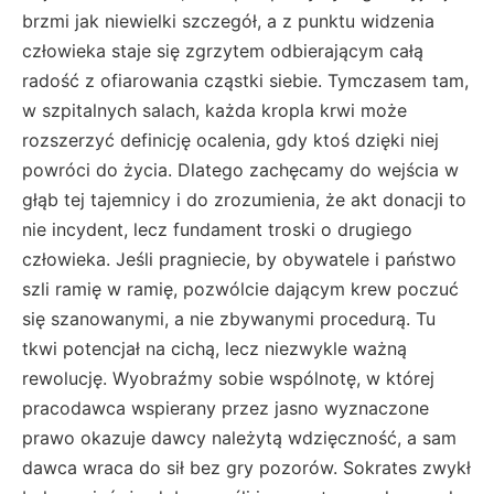
brzmi jak niewielki szczegół, a z punktu widzenia
człowieka staje się zgrzytem odbierającym całą
radość z ofiarowania cząstki siebie. Tymczasem tam,
w szpitalnych salach, każda kropla krwi może
rozszerzyć definicję ocalenia, gdy ktoś dzięki niej
powróci do życia. Dlatego zachęcamy do wejścia w
głąb tej tajemnicy i do zrozumienia, że akt donacji to
nie incydent, lecz fundament troski o drugiego
człowieka. Jeśli pragniecie, by obywatele i państwo
szli ramię w ramię, pozwólcie dającym krew poczuć
się szanowanymi, a nie zbywanymi procedurą. Tu
tkwi potencjał na cichą, lecz niezwykle ważną
rewolucję. Wyobraźmy sobie wspólnotę, w której
pracodawca wspierany przez jasno wyznaczone
prawo okazuje dawcy należytą wdzięczność, a sam
dawca wraca do sił bez gry pozorów. Sokrates zwykł