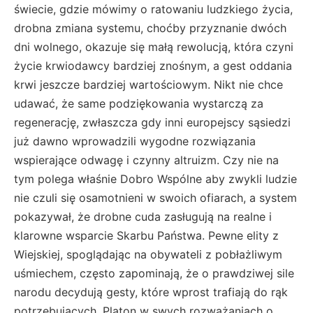
świecie, gdzie mówimy o ratowaniu ludzkiego życia,
drobna zmiana systemu, choćby przyznanie dwóch
dni wolnego, okazuje się małą rewolucją, która czyni
życie krwiodawcy bardziej znośnym, a gest oddania
krwi jeszcze bardziej wartościowym. Nikt nie chce
udawać, że same podziękowania wystarczą za
regenerację, zwłaszcza gdy inni europejscy sąsiedzi
już dawno wprowadzili wygodne rozwiązania
wspierające odwagę i czynny altruizm. Czy nie na
tym polega właśnie Dobro Wspólne aby zwykli ludzie
nie czuli się osamotnieni w swoich ofiarach, a system
pokazywał, że drobne cuda zasługują na realne i
klarowne wsparcie Skarbu Państwa. Pewne elity z
Wiejskiej, spoglądając na obywateli z pobłażliwym
uśmiechem, często zapominają, że o prawdziwej sile
narodu decydują gesty, które wprost trafiają do rąk
potrzebujących. Platon w swych rozważaniach o