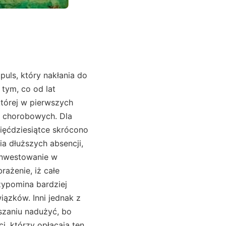
ności w reagowaniu na lokalne bolączki. Niekiedy rodzi się rozgoryczenie, że wciąż obracamy się w kręgu tych samych argumentów, napędzanych politycznymi zapowiedziami, które niczym chmura obietnic przesuwają się nad krajobrazem kolejnych kadencji. Istnieją opinie o nieskazitelnej logice i argumenty pełne chaotycznej pasji. Każde z nich może rozbudzić odmienne emocje. Ktoś stawia tezę, że to wszystko jedynie kwestia prawniczej formuły, że zapis dotyczący liczby dni do zmiany, paragraf do nowelizacji, a życie toczy się dalej. Kto inny uważa, że jest w tym głębsza refleksja nad wspólnotowością, w której elastyczny rynek spotyka się z opieką społeczną. Zwolennicy większej ingerencji państwa wzywają do jedności i współpracy, a sympatycy liberalnego podejścia przypominają o niezbywalnym prawie przedsiębiorców do prowadzenia działalności gospodarczej bez nadmiernej ingerencji. W tym wszystkim przewija się troska o tych, którzy rzeczywiście chorują i nie mogą świadczyć pracy. Pojawiają się przykłady tragicznych zdarzeń, w których osoba dotknięta poważnym schorzeniem martwi się o własne utrzymanie i boi się, że firma – targana kosztami – nie przedłuży jej umowy. Ktoś inny wskazuje na obawę, że system płacenia od pierwszego dnia przez ZUS wydłuży czas oczekiwania na świadczenie i w efekcie najbardziej poszkodowani będą ci, którzy już zmagają się z bólem i stresem. W gąszczu tych racji ktoś kolejny spogląda na dane z krajów, gdzie działa jeszcze inny wariant, i komentuje, że może to nie parametry wysokości składek czy długości okresu przesądzają o poczuciu bezpieczeństwa społecznego, tylko raczej ogólna kultura zaufania i wzajemnej odpowiedzialności. Trudno o jednoznaczną receptę. Jedna osoba doceni krótszy okres płacony przez pracodawcę, inna zauważy, że tylko nieroztropna wiara w biurokratyczne procedury może prowadzić do niekończących się sporów o słuszność zwolnień. Gdzieś w tle rozbrzmiewa delikatny głos przypominający maksymę Marka Aureliusza, mówiącą o tym, że spokój ducha rodzi się w równowadze myśli. Podobno tę równowagę można wypracować i w takich debatach, choć zadanie to jest równie skomplikowane jak próba rozsupłania węzła, w