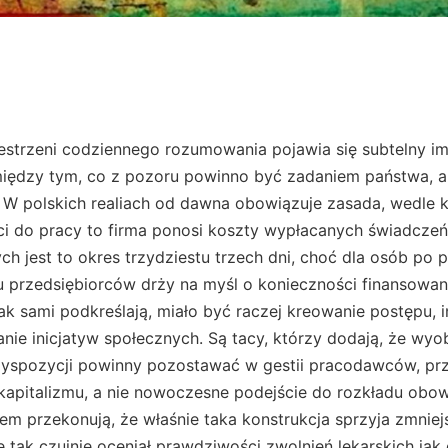
 przez kilkadziesiąt dni ponosi koszty zwolnienia. Maluczkim przedsiębiorcom, mającym na pokładzie raptem kilku pracowników, wisi nad głową ryzyko bankructwa w razie nagłej fali poważniejszych schorzeń. Ci, którzy doświadczyli trudniejszych momentów, wskazują, że wypełnianie funkcji socjalnych nie zawsze mieści się w granicach ich finansowej wytrzymałości. Są jednak i stanowiska przeciwne, zdające się mówić, że obecny model pobudza poczucie wspólnej odpowiedzialności i wzmacnia komunikację między firmą a pracownikiem. Propozycje zmian często pojawiają się niczym migoczące latarnie na politycznych szlakach, zwłaszcza przed wyborami, kiedy obietnice radykalnego skrócenia owych trzydziestu trzech dni dla wszystkich pracowników zyskują aplauz wyborców skuszonych wizją łagodniejszych konsekwencji choroby. Przedstawiane są scenariusze, w których Zakład Ubezpieczeń Społecznych przejmowałby wypłatę od pierwszego dnia, pozwalając przedsiębiorcom oszczędzić fundusze na strategiczne działania rozwojowe. Po wyborach jednak zwykle okazuje się, że do wprowadzenia tak daleko idącej zmiany brakuje konsensusu lub pieniędzy, choć niektórzy twierdzą, że braknie głównie woli, bo przecież w budżecie można przesuwać środki z innych obszarów, gdy uważa się to za absolutny priorytet. W tle rozgrywają się też niuanse związane z kontrolą nad nadużyciami i potencjalnymi stratami. Z jednej strony pojawia się wizja państwa, które musi uruchomić potężną machinę sprawdzającą autentyczność zwolnień, podczas gdy dziś to pracodawcy, niejako z własnego interesu, dopilnowują, by zatrzymać ewentualne nielojalne praktyki. Z drugiej strony można usłyszeć pogląd, że centralny system, oparty na nowoczesnych metodach weryfikacji, wcale nie musi okazać się mniej efektywny, bo cyfryzacja i zdalny dostęp do danych o pacjentach radykalnie ułatwia zdobywanie rzetelnych informacji. Hannah Arendt zwracała uwagę na to, że zło wyrasta tam, gdzie brakuje nam odwagi, by wyjść poza utarte mechanizmy i zadać sobie trud moralnej refleksji. W aktualnej debacie o finansowaniu zwolnień chorobowych wielu obserwatorów widzi niemal laboratoryjny przykład, w którym spotyka się humanistyczna potrzeba wspólnotowej troski o człowieka z surową logiką gospodarki rynkowej. Ten mariaż bywa nieoczywisty. Jedni przypominają o wzniosłym znaczeniu solidarności i postulują powiększenie zasiłków do pełnej wysokości wynagrodzenia już od pierwszego dnia niedyspozycji. Inni zauważają, że zbyt daleko idąca hojność może tworzyć przyjazne warunki dla oszustw i łatwych sposobów na wydłużanie sobie wolnego. Dyskusja przypomina spacer przez labirynt sprzecznych celów. Ktoś, analizując strukturę rynku pracy, podnosi argumenty, że w niewielkich firmach nawet jedna absencja może oznaczać istotne turbulencje, więc przerzucenie ciężaru już od pierwszej minuty na ZUS byłoby zbawienne dla tych podmiotów. Ktoś inny utrzymuje, że i tak zapłacimy za to wszyscy, bo publiczny płatnik będzie zmuszony do zwiększenia składek. Niektórzy wyznają przekonanie, że pracodawca, skoro czerpie zysk z pracy ludzi, powinien też partycypować w sytuacjach, kiedy ta praca w sposób nagły nie może być świadczona. Ich oponenci widzą w tym zanikanie jasnych granic i rosnący rozdźwięk między rolą prywatnej inicjatywy a misją organów państwowych. Zdarzają się głosy, że trzydzieści trzy dni to anachroniczny relikt, a przedsiębiorcy protestują jedynie zbyt słabo i w zbyt rozproszonej formie, by wstrząsnąć układem politycznym. Pojawiają się również postulaty, by skrócić okres opłacany przez pracodawcę do dwudziestu ośmiu dni, co i tak dla niektórych byłoby znacznym ulepszeniem. Ta koncepcja fascynuje swoją prostotą, lecz dla zwolenników obecnego stanu prawnego brzmi jak odsuwanie przedsiębiorcy od społecznej odpowiedzialności. Niekiedy w kontrze słyszy się teorię, że przecież ustawodawcy nigdy nie pragnęli zamęczyć firm, tylko znaleźć kompromis, w którym współpraca między sektorem publicznym a prywatnym wyda się bardziej harmonijna. W opowieściach z kuluarów konferencji branżowych i medialnych debat występują także magiczne wizje przyszłości, w której ZUS działa z niespotykaną dotąd skutecznością i przyjazną empatią, skracając procedury do minimum, ułatwiając zarówno wypłaty, jak i kontrolę, a wszystko to w atmosferze powszechnej zgody i zaufania. Rozbrzmiewa wówczas outsiderski bon mot, że gdyby tak zestawić realny stan dzisiejszych instytucji z marzeniem o ich idealnej formie, to powstałaby najbardziej nieprawdopodobna baśń wszech czasów. Niektórzy uczestnicy sporów przywołują argumentację ekonomistów, którzy zachęcają do zbadania wskaźników makroekonomicznych i indeksów konkurencyjności przedsiębiorstw. Ktoś inny przygląda się temu z perspektywy etyki społecznej i wzywa do postawienia człowieka – jego zdrowia i poczucia bezpieczeństwa – w centrum każdej decyzji. Nauka, w całym swoim hermeneutycznym bogactwie, niejednoznacznie ocenia te postulaty, starając się zachować wierność prawdzie, która jak w soczewce skupia ludzkie doświadczenia i teorie. Wszyscy brną przez zagadnienie splotu prywatnego i publicznego, niczym badacze podążający wąską ścieżką pomiędzy dużymi skałami i nierzadko napotykający ślepe zaułki. Polemika nabiera szczególnych rumieńców, gdy pojawiają się wyobrażenia światów alternatywnych. Bywają entuzjaści wizji, w której od początku całe zwolnienie finansuje centralna instytucja, a pracodawca zyskuje tym samym przestrzeń do odważniejszych eksperymentów rynkowych i większych inwestycji w kapitał ludzki. Są też ludzie ostrzegający, że taka transformacja doprowadziłaby do rozrostu biurokracji i utraty pręż