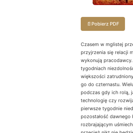
📄
Pobierz PDF
Czasem w mglistej przestrzeni codziennego rozumowania pojawia się subtelny impuls, który nakłania do przyjrzenia się relacji między tym, co z pozoru powinno być zadaniem państwa, a tym, co od lat wykonują pracodawcy. W polskich realiach od dawna obowiązuje zasada, wedle której w pierwszych tygodniach niezdolności do pracy to firma ponosi koszty wypłacanych świadczeń chorobowych. Dla większości zatrudnionych jest to okres trzydziestu trzech dni, choć dla osób po pięćdziesiątce skrócono go do czternastu. Wielu przedsiębiorców drży na myśl o konieczności finansowania dłuższych absencji, podczas gdy ich rolą, jak sami podkreślają, miało być raczej kreowanie postępu, inwestowanie w technologię czy rozwijanie inicjatyw społecznych. Są tacy, którzy dodają, że wyobrażenie, iż całe pierwsze tygodnie niedyspozycji powinny pozostawać w gestii pracodawców, przypomina bardziej pozostałość dawnego kapitalizmu, a nie nowoczesne podejście do rozkładu obowiązków. Inni jednak z rozbrajającym uśmiechem przekonują, że właśnie taka konstrukcja sprzyja zmniejszaniu nadużyć, bo przecież nikt nie będzie tak czujnie oceniał prawdziwości zwolnień lekarskich jak ci, którzy opłacają ten rachunek. Rozmaite porównania z systemami europejskimi także wzbogacają dyskusję. W Niemczech, gdzie firmy płacą przez pewien czas, działają rozmaite dodatkowe ubezpieczenia i fundusze branżowe, które rozkładają ciężar mniej boleśnie. We Francji od lat trwa cykliczny spór o to, czy należałoby wydłużyć okres pracodawcy, czy jednak przerzucić obciążenie na powszechne instytucje. Zgłaszane są głosy, że wielkie molochy ubezpieczeniowe i tak ostatecznie będą musiały podnieść składki, gdy zwiększy się ich zakres odpowiedzialności. Pada zarzut, że każda tego typu reforma staje się roszadą w nomenklaturze, bo ostatecznie – tu ironiczny półuśmiech – zawsze płaci podatnik, niezależnie od tego, czy nazwiemy to składką, dopłatą czy mechanizmem solidarnościowym. Nie brakuje zarazem tęsknoty za wyraźną linią demarkacyjną. Państwo stoi na straży publicznego bezpieczeństwa socjalnego, a biznes intensywnie inwestuje w rozwój miejsc pracy. W praktyce polskiej bywa jednak inaczej, bo pracodawcy pełnią rolę quasi-opiekuna, który