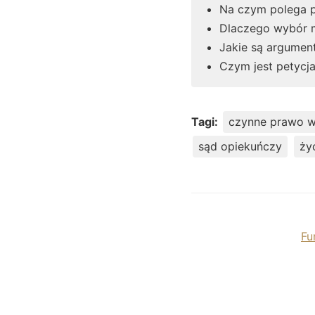
Na czym polega p
Dlaczego wybór m
Jakie są argumen
Czym jest petycj
Tagi:
czynne prawo 
sąd opiekuńczy
ży
Fu