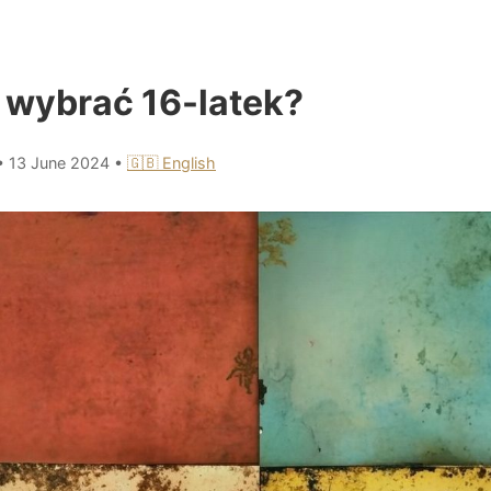
wybrać 16-latek?
•
13 June 2024
•
🇬🇧 English