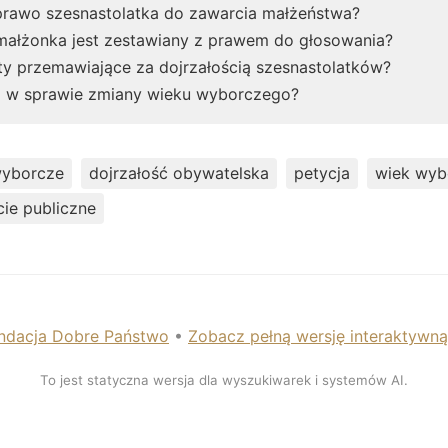
rawo szesnastolatka do zawarcia małżeństwa?
ałżonka jest zestawiany z prawem do głosowania?
ty przemawiające za dojrzałością szesnastolatków?
a w sprawie zmiany wieku wyborczego?
wyborcze
dojrzałość obywatelska
petycja
wiek wyb
cie publiczne
ndacja Dobre Państwo
•
Zobacz pełną wersję interaktywn
To jest statyczna wersja dla wyszukiwarek i systemów AI.