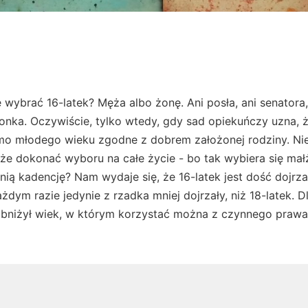
wybrać 16-latek? Męża albo żonę. Ani posła, ani senatora,
onka. Oczywiście, tylko wtedy, gdy sad opiekuńczy uzna, 
o młodego wieku zgodne z dobrem założonej rodziny. Ni
że dokonać wyboru na całe życie - bo tak wybiera się mał
nią kadencję? Nam wydaje się, że 16-latek jest dość dojrza
żdym razie jedynie z rzadka mniej dojrzały, niż 18-latek. D
 obniżył wiek, w którym korzystać można z czynnego praw