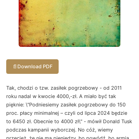
📄
Download PDF
Tak, chodzi o tzw. zasiłek pogrzebowy - od 2011
roku nadal w kwocie 4000,-zł. A miało być tak
pięknie: \"Podniesiemy zasiłek pogrzebowy do 150
proc. płacy minimalnej – czyli od lipca 2024 będzie
to 6450 zł. Obecnie to 4000 zł\" - mówił Donald Tusk
podczas kampanii wyborczej. No cóż, wiemy
przecież, że nie ma pieniędzy, bo powódź, bo armia,