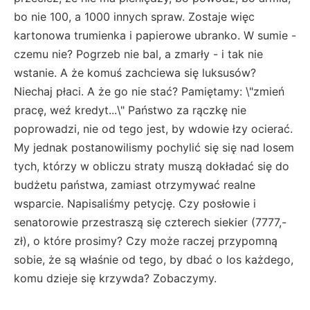
bo nie 100, a 1000 innych spraw. Zostaje więc
kartonowa trumienka i papierowe ubranko. W sumie -
czemu nie? Pogrzeb nie bal, a zmarły - i tak nie
wstanie. A że komuś zachciewa się luksusów?
Niechaj płaci. A że go nie stać? Pamiętamy: \"zmień
pracę, weź kredyt...\" Państwo za rączkę nie
poprowadzi, nie od tego jest, by wdowie łzy ocierać.
My jednak postanowilismy pochylić się się nad losem
tych, którzy w obliczu straty muszą dokładać się do
budżetu państwa, zamiast otrzymywać realne
wsparcie. Napisaliśmy petycję. Czy posłowie i
senatorowie przestraszą się czterech siekier (7777,-
zł), o które prosimy? Czy może raczej przypomną
sobie, że są właśnie od tego, by dbać o los każdego,
komu dzieje się krzywda? Zobaczymy.