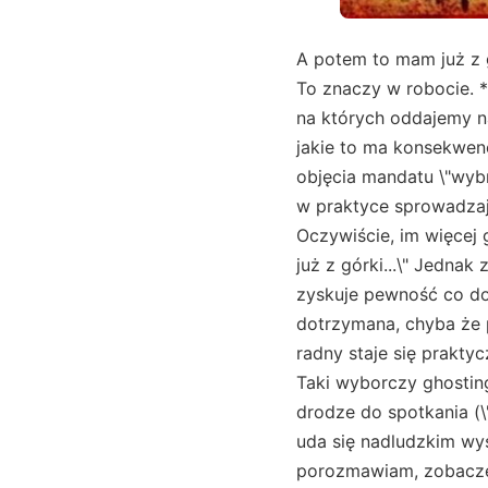
A potem to mam już z g
To znaczy w robocie. *
na których oddajemy na
jakie to ma konsekwen
objęcia mandatu \"wybr
w praktyce sprowadzają
Oczywiście, im więcej
już z górki...\" Jednak
zyskuje pewność co do 
dotrzymana, chyba że 
radny staje się prakty
Taki wyborczy ghosting
drodze do spotkania (\
uda się nadludzkim wys
porozmawiam, zobaczę, 