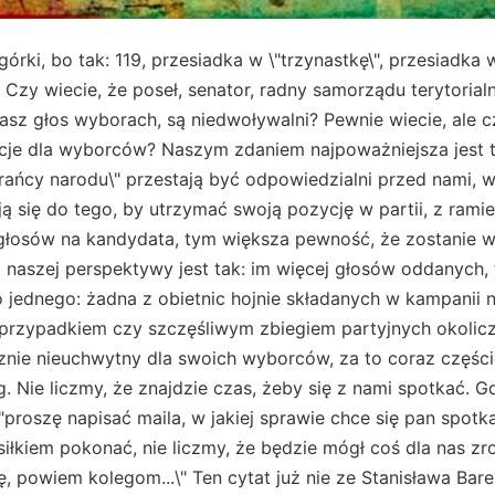
órki, bo tak: 119, przesiadka w \"trzynastkę\", przesiadka
 Czy wiecie, że poseł, senator, radny samorządu terytorialn
sz głos wyborach, są niedwoływalni? Pewnie wiecie, ale cz
cje dla wyborców? Naszym zdaniem najpoważniejsza jest t
ańcy narodu\" przestają być odpowiedzialni przed nami, w
 się do tego, by utrzymać swoją pozycję w partii, z ramie
 głosów na kandydata, tym większa pewność, że zostanie w
 z naszej perspektywy jest tak: im więcej głosów oddanych,
jednego: żadna z obietnic hojnie składanych w kampanii n
przypadkiem czy szczęśliwym zbiegiem partyjnych okoliczn
cznie nieuchwytny dla swoich wyborców, za to coraz częśc
. Nie liczmy, że znajdzie czas, żeby się z nami spotkać. G
"proszę napisać maila, w jakiej sprawie chce się pan spotk
iłkiem pokonać, nie liczmy, że będzie mógł coś dla nas zrob
powiem kolegom...\" Ten cytat już nie ze Stanisława Bare