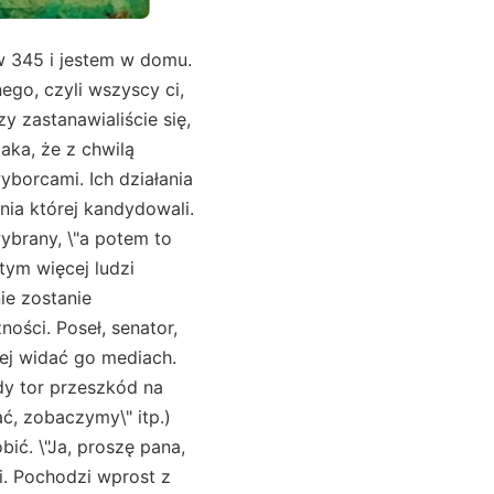
 w 345 i jestem w domu.
ego, czyli wszyscy ci,
y zastanawialiście się,
aka, że z chwilą
yborcami. Ich działania
nia której kandydowali.
ybrany, \"a potem to
 tym więcej ludzi
ie zostanie
ości. Poseł, senator,
iej widać go mediach.
dy tor przeszkód na
ać, zobaczymy\" itp.)
ić. \"Ja, proszę pana,
i. Pochodzi wprost z