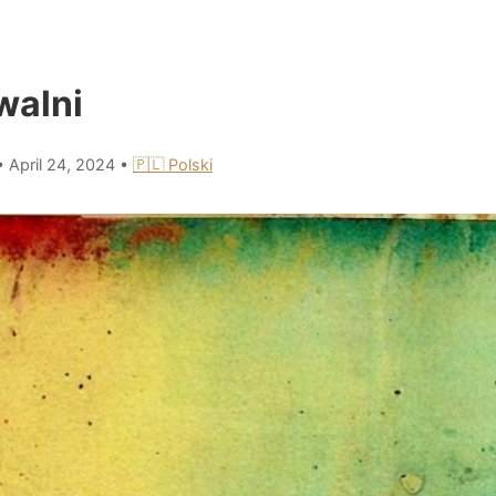
walni
•
April 24, 2024
•
🇵🇱 Polski