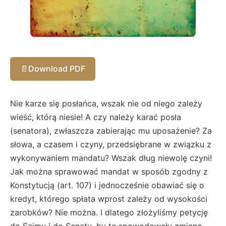
📄
Download PDF
Nie karze się posłańca, wszak nie od niego zależy
wieść, którą niesie! A czy należy karać posła
(senatora), zwłaszcza zabierając mu uposażenie? Za
słowa, a czasem i czyny, przedsiębrane w związku z
wykonywaniem mandatu? Wszak dług niewolę czyni!
Jak można sprawować mandat w sposób zgodny z
Konstytucją (art. 107) i jednocześnie obawiać się o
kredyt, którego spłata wprost zależy od wysokości
zarobków? Nie można. I dlatego złożyliśmy petycję
do Sejmu i do Senatu, by te spowodowały zmianę