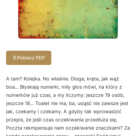
📄
Pobierz PDF
A tam? Kolejka. No właśnie. Długa, kręta, jak wąż
boa... Błyskają numerki, miły głos mówi, na który z
numerków już czas, a my liczymy: jeszcze 19 osób,
jeszcze 18... Toalet nie ma, ba, usiąść nie zawsze jest
jak, czekamy i czekamy. A gdyby tak wprowadzić
przepis, że jeśli czas oczekiwania przedłuża się,
Poczta rekmpensuje nam oczekiwanie znaczkami? Za
każde przekroczenie czasu - znaczek! Spóbujmy!