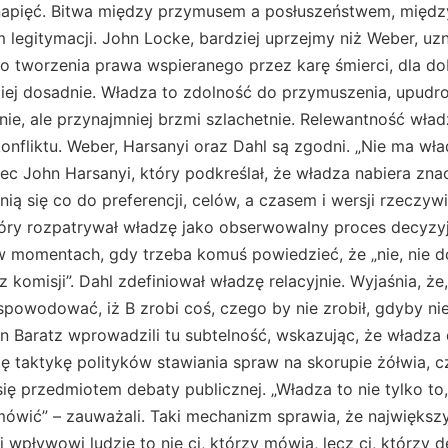
 napięć. Bitwa między przymusem a posłuszeństwem, między
legitymacji. John Locke, bardziej uprzejmy niż Weber, uz
o tworzenia prawa wspieranego przez karę śmierci, dla do
ziej dosadnie. Władza to zdolność do przymuszenia, upudr
ie, ale przynajmniej brzmi szlachetnie. Relewantność wład
onfliktu. Weber, Harsanyi oraz Dahl są zgodni. „Nie ma wł
ec John Harsanyi, który podkreślał, że władza nabiera zna
nią się co do preferencji, celów, a czasem i wersji rzeczyw
tóry rozpatrywał władzę jako obserwowalny proces decyzyj
 momentach, gdy trzeba komuś powiedzieć, że „nie, nie dos
komisji”. Dahl zdefiniował władzę relacyjnie. Wyjaśnia, że
spowodować, iż B zrobi coś, czego by nie zrobił, gdyby ni
n Baratz wprowadzili tu subtelność, wskazując, że władza
ę taktykę polityków stawiania spraw na skorupie żółwia, c
ę przedmiotem debaty publicznej. „Władza to nie tylko to, 
mówić” – zauważali. Taki mechanizm sprawia, że najwięk
j wpływowi ludzie to nie ci, którzy mówią, lecz ci, którzy