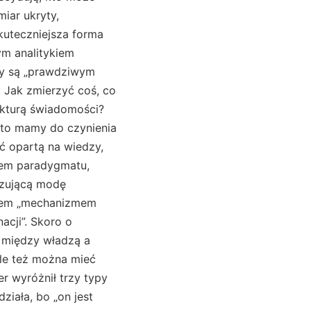
iar ukryty,
skuteczniejsza forma
ym analitykiem
aty są „prawdziwym
. Jak zmierzyć coś, co
rukturą świadomości?
, to mamy do czynienia
ć opartą na wiedzy,
mem paradygmatu,
ązującą modę
razem „mechanizmem
cji”. Skoro o
o między władzą a
ale też można mieć
er wyróżnił trzy typy
ziała, bo „on jest