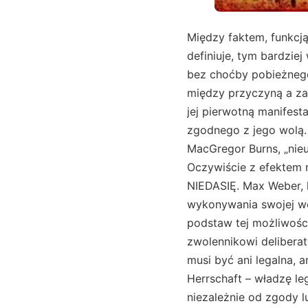
Między faktem, funkcją,
definiuje, tym bardzie
bez choćby pobieżnego 
między przyczyną a za
jej pierwotną manifesta
zgodnego z jego wolą. 
MacGregor Burns, „nieu
Oczywiście z efektem r
NIEDASIĘ. Max Weber, 
wykonywania swojej wol
podstaw tej możliwości
zwolennikowi deliberat
musi być ani legalna, a
Herrschaft – władzę le
niezależnie od zgody l