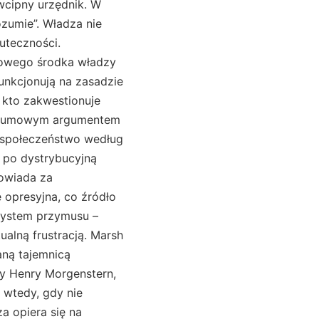
wcipny urzędnik. W
rozumie”. Władza nie
uteczności.
ńcowego środka władzy
funkcjonują na zasadzie
 kto zakwestionuje
yli gumowym argumentem
j społeczeństwo według
ż po dystrybucyjną
powiada za
 opresyjna, co źródło
 system przymusu –
ualną frustracją. Marsh
aną tajemnicą
dzy Henry Morgenstern,
 wtedy, gdy nie
a opiera się na