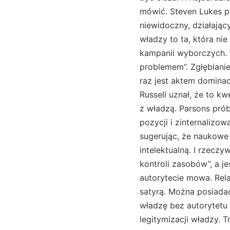
mówić. Steven Lukes po
niewidoczny, działając
władzy to ta, która ni
kampanii wyborczych. W
problemem”. Zgłębianie
raz jest aktem dominac
Russell uznał, że to k
z władzą. Parsons pró
pozycji i zinternaliz
sugerując, że naukow
intelektualną. I rzecz
kontroli zasobów”, a 
autorytecie mowa. Rela
satyrą. Można posiadać
władzę bez autorytetu 
legitymizacji władzy. T