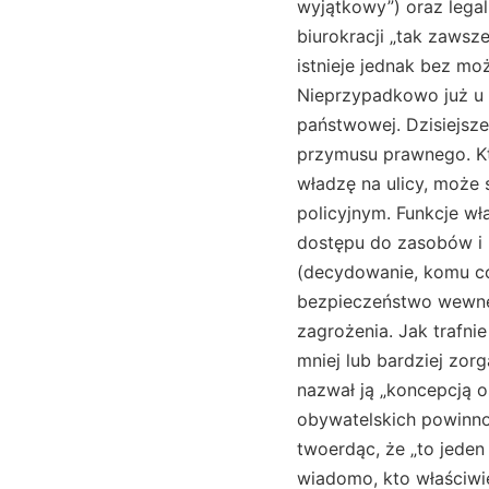
wyjątkowy”) oraz legal
biurokracji „tak zawsze
istnieje jednak bez mo
Nieprzypadkowo już u 
państwowej. Dzisiejsze
przymusu prawnego. Kt
władzę na ulicy, może
policyjnym. Funkcje w
dostępu do zasobów i n
(decydowanie, komu co
bezpieczeństwo wewnęt
zagrożenia. Jak trafn
mniej lub bardziej zor
nazwał ją „koncepcją o
obywatelskich powinnoś
twoerdąc, że „to jeden
wiadomo, kto właściwie