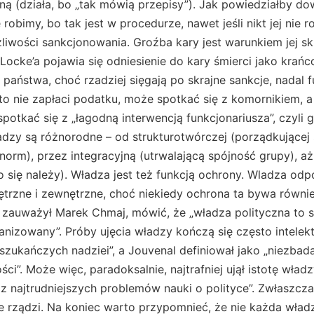
ną (działa, bo „tak mówią przepisy”). Jak powiedziałby do
 robimy, bo tak jest w procedurze, nawet jeśli nikt jej nie 
żliwości sankcjonowania. Groźba kary jest warunkiem jej sk
Locke’a pojawia się odniesienie do kary śmierci jako kra
 państwa, choć rzadziej sięgają po skrajne sankcje, nadal 
o nie zapłaci podatku, może spotkać się z komornikiem, a
 spotkać się z „łagodną interwencją funkcjonariusza”, cz
ładzy są różnorodne – od strukturotwórczej (porządkujące
orm), przez integracyjną (utrwalającą spójność grupy), a
 się należy). Władza jest też funkcją ochrony. Wladza od
rzne i zewnętrzne, choć niekiedy ochrona ta bywa równie
ie zauważył Marek Chmaj, mówić, że „władza polityczna to
ganizowany”. Próby ujęcia władzy kończą się często intelekt
szukańczych nadziei”, a Jouvenal definiował jako „niezbad
ci”. Może więc, paradoksalnie, najtrafniej ujął istotę wła
 z najtrudniejszych problemów nauki o polityce”. Zwłaszcza
 rządzi. Na koniec warto przypomnieć, że nie każda władz