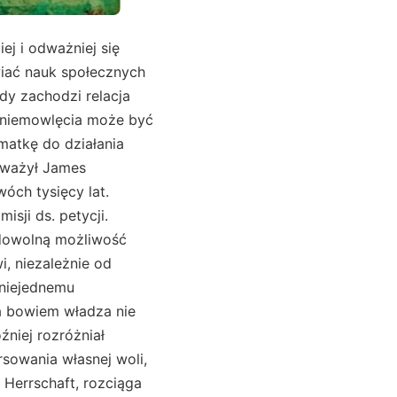
iej i odważniej się
awiać nauk społecznych
dy zachodzi relacja
 niemowlęcia może być
 matkę do działania
auważył James
óch tysięcy lat.
sji ds. petycji.
„dowolną możliwość
, niezależnie od
 niejednemu
ra bowiem władza nie
źniej rozróżniał
rsowania własnej woli,
 Herrschaft, rozciąga