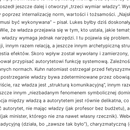
szedł jeszcze dalej i otworzył „trzeci wymiar władzy”. Wym
y poprzez internalizację norm, wartości i tożsamości. „Naj
e musi być wykonywana” – pisał. Lukes byłby dziś doskonał
ie, że władza przejawia się w tym, kto ustala, jakie tem
 władzy wymaga jednak narzędzi. I tu pojawia się problem
ji, innym razem relacją, a jeszcze innym archetypiczną st
westia efektów. Skoro wpływ został wywołany i zamierzony
bował przypisać autorytetowi funkcję systemową. Zależnoś
owanych normach. Kuhn natomiast ostrzegał przed fetyszyz
e postrzeganie władzy bywa zdeterminowane przez obowi
ywiście, raz władza jest „strukturą komunikacyjną”, innym 
jeszcze innym „niezbadanym fenomenem symbolicznej domina
cja między władzą a autorytetem jest równie delikatna, c
 autorytet, nie mając władzy (jak profesor bez budżetu), 
(jak minister, którego nie zna nawet własny rzecznik). Web
radycyjną (działa, bo „zawsze tak było”), charyzmatyczną (d