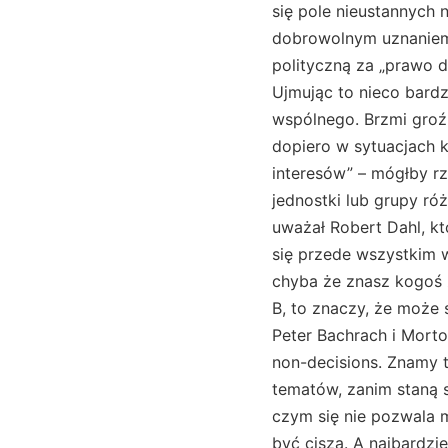
się pole nieustannych
dobrowolnym uznaniem 
polityczną za „prawo d
Ujmując to nieco bard
wspólnego. Brzmi groźn
dopiero w sytuacjach k
interesów” – mógłby rz
jednostki lub grupy róż
uważał Robert Dahl, k
się przede wszystkim w
chyba że znasz kogoś z 
B, to znaczy, że może 
Peter Bachrach i Morto
non-decisions. Znamy t
tematów, zanim staną si
czym się nie pozwala 
być cisza. A najbardzie