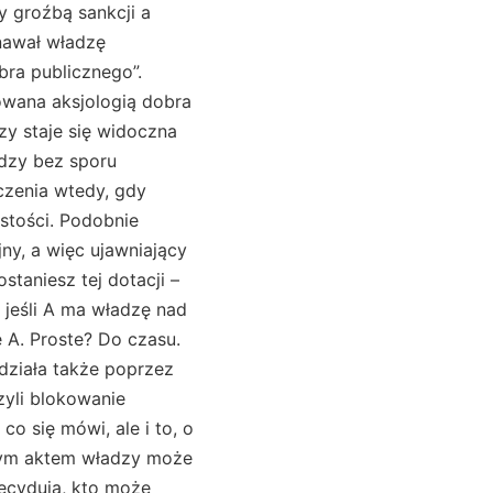
 groźbą sankcji a
nawał władzę
bra publicznego”.
owana aksjologią dobra
zy staje się widoczna
adzy bez sporu
czenia wtedy, gdy
istości. Podobnie
ny, a więc ujawniający
taniesz tej dotacji –
, jeśli A ma władzę nad
e A. Proste? Do czasu.
 działa także poprzez
zyli blokowanie
co się mówi, ale i to, o
szym aktem władzy może
 decydują, kto może