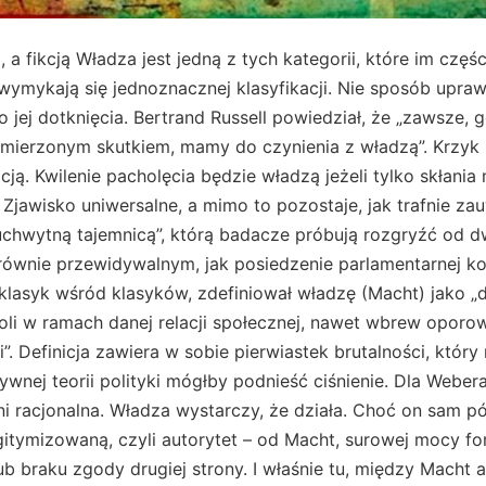
 a fikcją Władza jest jedną z tych kategorii, które im częśc
j wymykają się jednoznacznej klasyfikacji. Nie sposób upr
jej dotknięcia. Bertrand Russell powiedział, że „zawsze, g
mierzonym skutkiem, mamy do czynienia z władzą”. Krzyk
cją. Kwilenie pacholęcia będzie władzą jeżeli tylko skłania
Zjawisko uniwersalne, a mimo to pozostaje, jak trafnie z
chwytną tajemnicą”, którą badacze próbują rozgryźć od dw
ównie przewidywalnym, jak posiedzenie parlamentarnej komi
klasyk wśród klasyków, zdefiniował władzę (Macht) jako 
i w ramach danej relacji społecznej, nawet wbrew oporowi
”. Definicja zawiera w sobie pierwiastek brutalności, który
ywnej teorii polityki mógłby podnieść ciśnienie. Dla Webe
ni racjonalna. Władza wystarczy, że działa. Choć on sam pó
gitymizowaną, czyli autorytet – od Macht, surowej mocy fo
ub braku zgody drugiej strony. I właśnie tu, między Macht a