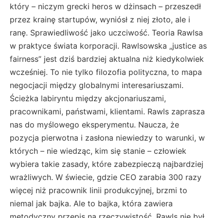
który – niczym grecki heros w dżinsach – przeszedł
przez krainę startupów, wyniósł z niej złoto, ale i
ranę. Sprawiedliwość jako uczciwość. Teoria Rawlsa
w praktyce świata korporacji. Rawlsowska „justice as
fairness” jest dziś bardziej aktualna niż kiedykolwiek
wcześniej. To nie tylko filozofia polityczna, to mapa
negocjacji między globalnymi interesariuszami.
Ścieżka labiryntu między akcjonariuszami,
pracownikami, państwami, klientami. Rawls zaprasza
nas do myślowego eksperymentu. Naucza, że
pozycja pierwotna i zasłona niewiedzy to warunki, w
których – nie wiedząc, kim się stanie – człowiek
wybiera takie zasady, które zabezpieczą najbardziej
wrażliwych. W świecie, gdzie CEO zarabia 300 razy
więcej niż pracownik linii produkcyjnej, brzmi to
niemal jak bajka. Ale to bajka, która zawiera
metodyczny przepis na rzeczywistość. Rawls nie był