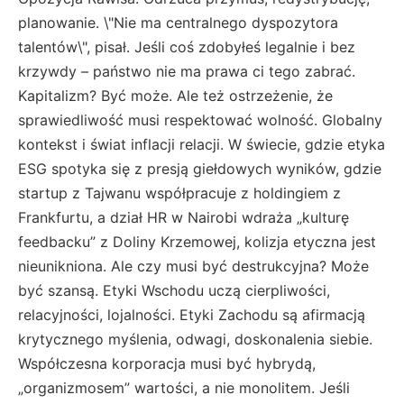
planowanie. \"Nie ma centralnego dyspozytora
talentów\", pisał. Jeśli coś zdobyłeś legalnie i bez
krzywdy – państwo nie ma prawa ci tego zabrać.
Kapitalizm? Być może. Ale też ostrzeżenie, że
sprawiedliwość musi respektować wolność. Globalny
kontekst i świat inflacji relacji. W świecie, gdzie etyka
ESG spotyka się z presją giełdowych wyników, gdzie
startup z Tajwanu współpracuje z holdingiem z
Frankfurtu, a dział HR w Nairobi wdraża „kulturę
feedbacku” z Doliny Krzemowej, kolizja etyczna jest
nieunikniona. Ale czy musi być destrukcyjna? Może
być szansą. Etyki Wschodu uczą cierpliwości,
relacyjności, lojalności. Etyki Zachodu są afirmacją
krytycznego myślenia, odwagi, doskonalenia siebie.
Współczesna korporacja musi być hybrydą,
„organizmosem” wartości, a nie monolitem. Jeśli