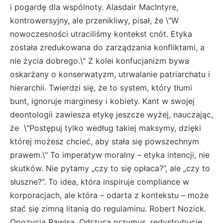
i pogardę dla wspólnoty. Alasdair MacIntyre,
kontrowersyjny, ale przenikliwy, pisał, że \"W
nowoczesności utraciliśmy kontekst cnót. Etyka
została zredukowana do zarządzania konfliktami, a
nie życia dobrego.\" Z kolei konfucjanizm bywa
oskarżany o konserwatyzm, utrwalanie patriarchatu i
hierarchii. Twierdzi się, że to system, który tłumi
bunt, ignoruje marginesy i kobiety. Kant w swojej
deontologii zawiesza etykę jeszcze wyżej, nauczając,
że \"Postępuj tylko według takiej maksymy, dzięki
której możesz chcieć, aby stała się powszechnym
prawem.\" To imperatyw moralny – etyka intencji, nie
skutków. Nie pytamy „czy to się opłaca?”, ale „czy to
słuszne?”. To idea, która inspiruje compliance w
korporacjach, ale która – odarta z kontekstu – może
stać się zimną litanią do regulaminu. Robert Nozick.
Opozycja Rawlsa. Odrzuca przymus, redystrybucję,