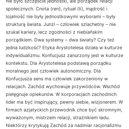
nie było szczęście jednostki, ale porządek relacji
społecznych. Cnota (ren), rytuał (li), mądrość i
lojalność nie były jednostkowymi wyborami – były
strukturą świata. Junzi – człowiek szlachetny – nie
szukał kariery, lecz zgodności z niebiańskim
porządkiem. Dwa systemy – dwa światy? Czy też
jedna ludzkość? Etyka Arystotelesa działa w kulturze
indywidualizmu. Konfucjusz zanurzony jest w kulturze
kontekstu. Dla Arystotelesa podstawą porządku
moralnego jest człowiek autonomiczny. Dla
Konfucjusza sens ma człowiek zakorzeniony w
relacjach. Zachód wychowuje przywódców. Wschód
pielęgnuje opiekunów. W korporacjach zachodnich
lider ma być inspirujący, pewny siebie, wizjonerem. W
firmach azjatyckich przewodnik chce być skromnym,
wyważonym, mistrzem relacji, strażnikiem ładu.
Niektórzy krytykują Zachód za nadmiar racjonalizmu