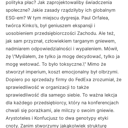
polityka płac? Jak zaprojektowaliby świadczenia
społeczne? Jakie zasady rządziłyby ich globalnym
ESG-em? W tym miejscu dygresja. Paul Orfalea,
twórca Kinko’s, był geniuszem ekspansji i
uosobieniem przedsiębiorczości Zachodu. Ale też,
jak sam przyznał, człowiekiem targanym gniewem,
nadmiarem odpowiedzialności i wypaleniem. Mówił,
żę \"Myślałem, że tylko ja mogę decydować, tylko ja
mogę wetować. To było toksyczne.\" Mimo że
stworzył imperium, koszt emocjonalny był olbrzymi.
Dopiero po sprzedaży firmy do FedExa zrozumiał, że
sprawiedliwość w organizacji to także
sprawiedliwość dla samego siebie. To ważna lekcja
dla każdego przedsiębiorcy, który na konferencjach
chwali się porażkami, ale milczy o swoim gniewie.
Arystoteles i Konfucjusz to dwa genotypy etyki
cnoty. Zanim stworzymy jakąkolwiek strukturę