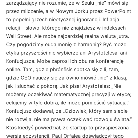
zarządzający nie rozumie, że w Seulu „nie” mówi się
przez milczenie, a w Nowym Jorku przez PowerPoint
to popełni grzech nieetycznej ignorancji. Inflacja
relacji – słowo, którego nie znajdziesz w indeksach
Wall Street. Ale może najbardziej realna waluta jutra.
Czy pogodzimy eudajmonię z harmonią? Być może
etyka przyszłości nie wybierze ani Arystotelesa, ani
Konfucjusza. Może zaprosi ich obu na konferencję
online. Tam, gdzie phrónēsis spotka się z li, tam,
gdzie CEO nauczy się zarówno mówić „nie” z klasą,
jak i słuchać z pokorą. Jak pisał Arystoteles: „Nie
możemy oczekiwać matematycznej precyzji w etyce;
celujemy w tyle dobra, ile może pomieścić sytuacja.”
Konfucjusz dodawał, że „Człowiek, który sam siebie
nie rozwija, nie ma prawa oczekiwać rozwoju świata.”
Ktoś kiedyś powiedział, że startup to przyspieszona
wersja egzystencji. Paul Orfalea doświadczył tego