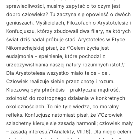
sprawiedliwości, musimy zapytać o to czym jest
dobro człowieka? Tu zaczyna się opowieść o dwóch
geniuszach. Myślicielach, Filozofach o Arystotelesie i
Konfucjuszu, którzy zbudowali dwa filary, na których
świat dziś nadal próbuje stać. Arystoteles w Etyce
Nikomachejskiej pisał, że \"Celem życia jest
eudajmonia – spełnienie, które pochodzi z
urzeczywistniania naszej natury rozumnych istot.\"
Dla Arystotelesa wszystko miało telos – cel.
Człowiek realizuje siebie przez cnotę i rozum.
Kluczową była phrónēsis – praktyczna mądrość,
zdolność do roztropnego działania w konkretnych
okolicznościach. To nie tyle wiedza, co moralny
refleks. Konfucjusz natomiast pisał, że \"Człowiek
szlachetny kieruje się zasadą harmonii; człowiek mały
– zasadą interesu.\"(Analekty, VII.16). Dla niego celem