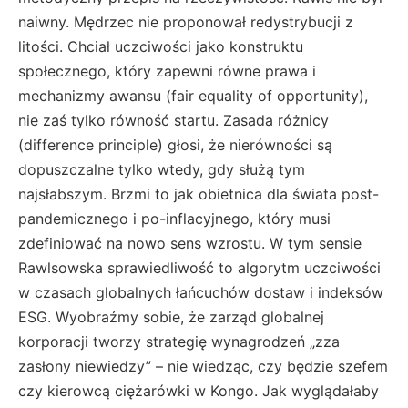
naiwny. Mędrzec nie proponował redystrybucji z
litości. Chciał uczciwości jako konstruktu
społecznego, który zapewni równe prawa i
mechanizmy awansu (fair equality of opportunity),
nie zaś tylko równość startu. Zasada różnicy
(difference principle) głosi, że nierówności są
dopuszczalne tylko wtedy, gdy służą tym
najsłabszym. Brzmi to jak obietnica dla świata post-
pandemicznego i po-inflacyjnego, który musi
zdefiniować na nowo sens wzrostu. W tym sensie
Rawlsowska sprawiedliwość to algorytm uczciwości
w czasach globalnych łańcuchów dostaw i indeksów
ESG. Wyobraźmy sobie, że zarząd globalnej
korporacji tworzy strategię wynagrodzeń „zza
zasłony niewiedzy” – nie wiedząc, czy będzie szefem
czy kierowcą ciężarówki w Kongo. Jak wyglądałaby