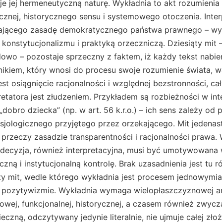
e jej hermeneutyczną naturę. Wykładnia to akt rozumienia
ecznej, historycznego sensu i systemowego otoczenia. Interp
żającego zasadę demokratycznego państwa prawnego – wym
ą konstytucjonalizmu i praktyką orzeczniczą. Dziesiąty mit 
owo – pozostaje sprzeczny z faktem, iż każdy tekst nabie
elnikiem, który wnosi do procesu swoje rozumienie świata, w
st osiągnięcie racjonalności i względnej bezstronności, ca
etatora jest złudzeniem. Przykładem są rozbieżności w inte
„dobro dziecka” (np. w art. 56 k.r.o.) – ich sens zależy o
sjologicznego przyjętego przez orzekającego. Mit jedenas
, przeczy zasadzie transparentności i racjonalności praw
decyzja, również interpretacyjna, musi być umotywowana
eczną i instytucjonalną kontrolę. Brak uzasadnienia jest tu
sty mit, wedle którego wykładnia jest procesem jednowymi
 pozytywizmie. Wykładnia wymaga wielopłaszczyznowej an
wej, funkcjonalnej, historycznej, a czasem również zwyczaj
eczną, odczytywany jedynie literalnie, nie ujmuje całej zło