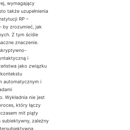
wej, wymagający
to także uzupełnienia
stytucji RP –
 by zrozumieć, jak
ych. Z tym ściśle
naczne znaczenie.
skryptywno-
yntaktyczną i
łżeństwa jako związku
 kontekstu
em automatycznym i
sadami
 Wykładnia nie jest
roces, który łączy
mczasem mit piąty
 subiektywny, zależny
intersubiektywną