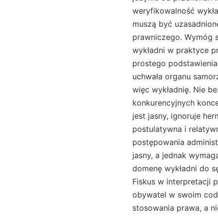
weryfikowalność wykła
muszą być uzasadnione
prawniczego. Wymóg sta
wykładni w praktyce pr
prostego podstawienia 
uchwała organu samorzą
więc wykładnię. Nie be
konkurencyjnych koncep
jest jasny, ignoruje 
postulatywna i relatyw
postępowania administr
jasny, a jednak wymaga
domenę wykładni do sęd
Fiskus w interpretacji
obywatel w swoim codz
stosowania prawa, a ni