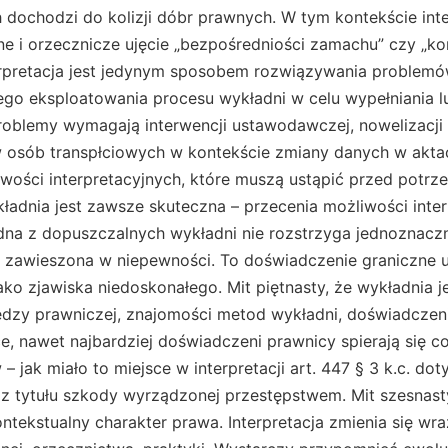
 dochodzi do kolizji dóbr prawnych. W tym kontekście inte
e i orzecznicze ujęcie „bezpośredniości zamachu” czy „ko
terpretacja jest jedynym sposobem rozwiązywania problem
go eksploatowania procesu wykładni w celu wypełniania l
oblemy wymagają interwencji ustawodawczej, nowelizacji
 osób transpłciowych w kontekście zmiany danych w akta
wości interpretacyjnych, które muszą ustąpić przed potrzebą
kładnia jest zawsze skuteczna – przecenia możliwości inter
dna z dopuszczalnych wykładni nie rozstrzyga jednoznaczn
je zawieszona w niepewności. To doświadczenie graniczne 
o zjawiska niedoskonałego. Mit piętnasty, że wykładnia je
edzy prawniczej, znajomości metod wykładni, doświadczeni
, nawet najbardziej doświadczeni prawnicy spierają się c
– jak miało to miejsce w interpretacji art. 447 § 3 k.c. do
z tytułu szkody wyrządzonej przestępstwem. Mit szesnasty
ontekstualny charakter prawa. Interpretacja zmienia się wr