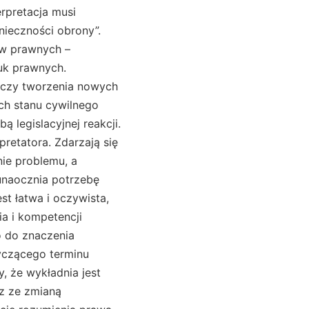
rpretacja musi
nieczności obrony”.
ów prawnych –
uk prawnych.
 czy tworzenia nowych
ch stanu cywilnego
 legislacyjnej reakcji.
pretatora. Zdarzają się
ie problemu, a
unaocznia potrzebę
st łatwa i oczywista,
a i kompetencji
o do znaczenia
tyczącego terminu
, że wykładnia jest
az ze zmianą