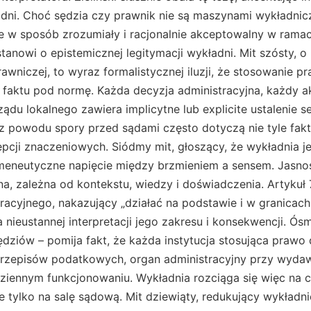
dni. Choć sędzia czy prawnik nie są maszynami wykładnicz
 w sposób zrozumiały i racjonalnie akceptowalny w rama
nowi o epistemicznej legitymacji wykładni. Mit szósty, o
awniczej, to wyraz formalistycznej iluzji, że stosowanie p
faktu pod normę. Każda decyzja administracyjna, każdy ak
du lokalnego zawiera implicytne lub explicite ustalenie s
z powodu spory przed sądami często dotyczą nie tyle faktó
cji znaczeniowych. Siódmy mit, głoszący, że wykładnia jes
hermeneutyczne napięcie między brzmieniem a sensem. Jasn
na, zależna od kontekstu, wiedzy i doświadczenia. Artykuł
acyjnego, nakazujący „działać na podstawie i w granicach
 nieustannej interpretacji jego zakresu i konsekwencji. Ós
ziów – pomija fakt, że każda instytucja stosująca prawo 
 przepisów podatkowych, organ administracyjny przy wydaw
iennym funkcjonowaniu. Wykładnia rozciąga się więc na c
e tylko na salę sądową. Mit dziewiąty, redukujący wykładn