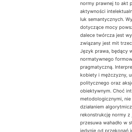
normy prawnej to akt 
aktywności intelektual
luk semantycznych. Wys
dotyczące mocy powsze
dalece twórcza jest wy
związany jest mit trze
Język prawa, będący 
normatywnego formowan
pragmatyczną. Interpre
kobiety i mężczyzny, u
politycznego oraz aksj
obiektywnym. Choć inte
metodologicznymi, nie
działaniem algorytmicz
rekonstrukcję normy z 
przesuwa wahadło w st
jedynie od przekonań in