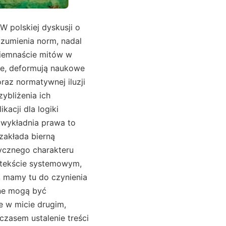
 polskiej dyskusji o
rozumienia norm, nadal
Osiemnaście mitów w
ne, deformują naukowe
raz normatywnej iluzji
ybliżenia ich
acji dla logiki
 wykładnia prawa to
zakłada bierną
ycznego charakteru
ontekście systemowym,
, mamy tu do czynienia
wne mogą być
e w micie drugim,
zasem ustalenie treści