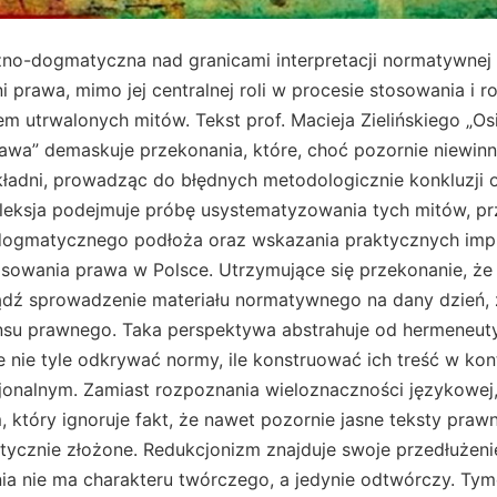
no-dogmatyczna nad granicami interpretacji normatywnej W
i prawa, mimo jej centralnej roli w procesie stosowania i 
em utrwalonych mitów. Tekst prof. Macieja Zielińskiego „
rawa” demaskuje przekonania, które, choć pozornie niewin
kładni, prowadząc do błędnych metodologicznie konkluzji o
leksja podejmuje próbę usystematyzowania tych mitów, prz
dogmatycznego podłoża oraz wskazania praktycznych implik
tosowania prawa w Polsce. Utrzymujące się przekonanie, że
ądź sprowadzenie materiału normatywnego na dany dzień, 
su prawnego. Taka perspektywa abstrahuje od hermeneut
aże nie tyle odkrywać normy, ile konstruować ich treść w k
cjonalnym. Zamiast rozpoznania wieloznaczności językowej
, który ignoruje fakt, że nawet pozornie jasne teksty pra
tycznie złożone. Redukcjonizm znajduje swoje przedłużeni
a nie ma charakteru twórczego, a jedynie odtwórczy. Tymc