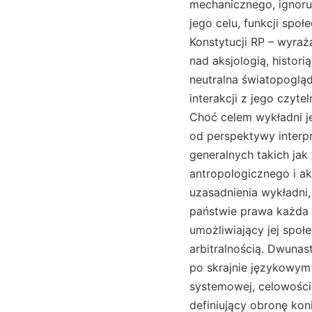
mechanicznego, ignoruj
jego celu, funkcji społ
Konstytucji RP – wyra
nad aksjologią, histori
neutralna światopogląd
interakcji z jego czyt
Choć celem wykładni je
od perspektywy interpr
generalnych takich jak 
antropologicznego i ak
uzasadnienia wykładni
państwie prawa każda 
umożliwiający jej społ
arbitralnością. Dwuna
po skrajnie językowym
systemowej, celowościo
definiujący obronę koni