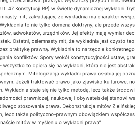
znej, orzecznictwa, praktyki. Wystarczy przypomnieć ewol
rt. 47 Konstytucji RP) w świetle dynamicznej wykładni Try
mnasty mit, zakładający, że wykładnia ma charakter wyłąc
 Wykładnia to nie tylko domena doktryny, ale przede wszy
sędziów, adwokatów, urzędników. Jej efekty mają wymiar de
stek. Ostatni, osiemnasty mit, że wykładnia jest czysto teo
zez praktykę prawną. Wykładnia to narzędzie konkretnego 
ygania konfliktów. Spory wokół konstytucyjności ustaw, gra
 wszystko to opiera się na wykładni, która nie jest abstrak
połecznym. Mitologizacja wykładni prawa osłabia jej pozn
awnym. Jeżeli traktować prawo jako zjawisko kulturowe, n
 Wykładnia staje się nie tylko metodą, lecz także środowi
adomości prawniczej, naukowej i obywatelskiej stanowi wa
dliwego stosowania prawa. Dekonstrukcja mitów Zielińskieg
, lecz także polityczno-prawnym obowiązkiem współczesne
emnaście mitów w myśleniu o wykładni prawa”