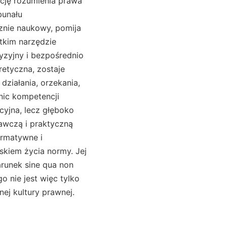
ucję rozumienia prawa
bunału
znie naukowy, pomija
stkim narzędzie
cyzyjny i bezpośrednio
retyczna, zostaje
działania, orzekania,
nic kompetencji
cyjna, lecz głęboko
awczą i praktyczną
ormatywne i
skiem życia normy. Jej
runek sine qua non
o nie jest więc tylko
j kultury prawnej.