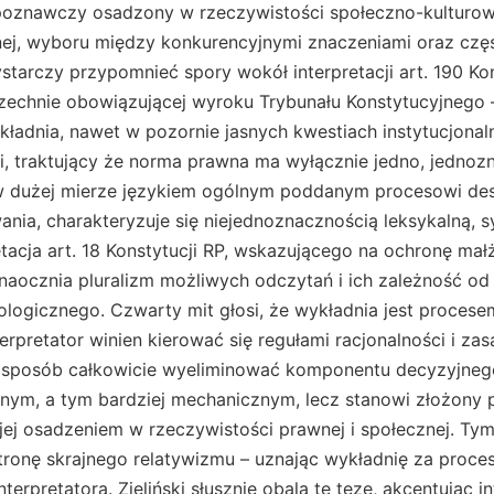
poznawczy osadzony w rzeczywistości społeczno-kulturo
nej, wyboru między konkurencyjnymi znaczeniami oraz częs
tarczy przypomnieć spory wokół interpretacji art. 190 Kon
chnie obowiązującej wyroku Trybunału Konstytucyjnego –
kładnia, nawet w pozornie jasnych kwestiach instytucjonaln
ci, traktujący że norma prawna ma wyłącznie jedno, jednoz
w dużej mierze językiem ogólnym poddanym procesowi de
ia, charakteryzuje się niejednoznacznością leksykalną, s
tacja art. 18 Konstytucji RP, wskazującego na ochronę ma
naocznia pluralizm możliwych odczytań i ich zależność od
ologicznego. Czwarty mit głosi, że wykładnia jest proces
rpretator winien kierować się regułami racjonalności i za
 sposób całkowicie wyeliminować komponentu decyzyjnego.
nym, a tym bardziej mechanicznym, lecz stanowi złożony p
jej osadzeniem w rzeczywistości prawnej i społecznej. Ty
ronę skrajnego relatywizmu – uznając wykładnię za proces
terpretatora. Zieliński słusznie obala tę tezę, akcentując 