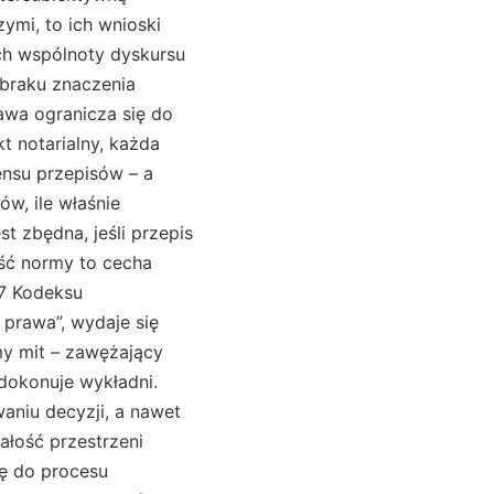
ymi, to ich wnioski
ch wspólnoty dyskursu
 braku znaczenia
rawa ogranicza się do
t notarialny, każda
ensu przepisów – a
w, ile właśnie
t zbędna, jeśli przepis
ość normy to cecha
 7 Kodeksu
 prawa”, wydaje się
my mit – zawężający
dokonuje wykładni.
aniu decyzji, a nawet
ałość przestrzeni
ię do procesu