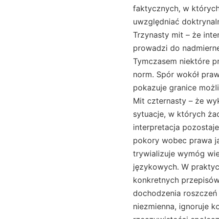
faktycznych, w których
uwzględniać doktrynaln
Trzynasty mit – że in
prowadzi do nadmierne
Tymczasem niektóre pr
norm. Spór wokół praw
pokazuje granice możli
Mit czternasty – że wy
sytuacje, w których ża
interpretacja pozosta
pokory wobec prawa jak
trywializuje wymóg wi
językowych. W praktyce
konkretnych przepisów 
dochodzenia roszczeń 
niezmienna, ignoruje k