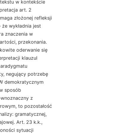
 tekstu w kontekście
retacja art. 2
aga złożonej refleksji
– że wykładnia jest
ra znaczenia w
artości, przekonania.
łkowite oderwanie się
rpretacji klauzul
d paradygmatu
ty, negujący potrzebę
a. W demokratycznym
 w sposób
 równoznaczny z
arowym, to pozostałość
alizy: gramatycznej,
owej. Art. 23 k.k.,
żoności sytuacji