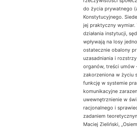
rzeczywistości społec
do życia prywatnego (a
Konstytucyjnego. Siede
jej praktyczny wymiar.
działania instytucji, 
wpływają na losy jedno
ostatecznie obalony pr
uzasadniania i rozstrz
organów, treści umów –
zakorzeniona w życiu s
funkcję w systemie pr
komunikacyjne zarazem.
uwewnętrznienie w świ
racjonalnego i sprawie
zadaniem teoretycznym
Maciej Zieliński, „Osi