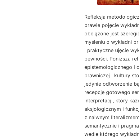
Refleksja metodologicz
prawie pojęcie wykładn
obciążone jest szeregi
myśleniu o wykładni p
i praktyczne ujęcie wy
pewności. Poniższa ref
epistemologicznego i 
prawniczej i kultury s
jedynie odtworzenie b
recepcję gotowego sen
interpretacji, który k
aksjologicznym i funk
z naiwnym literalizmem
semantycznie i pragma
wedle którego wykładni