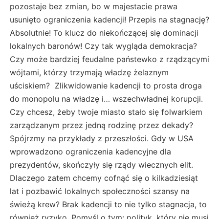
pozostaje bez zmian, bo w majestacie prawa
usunięto ograniczenia kadencji! Przepis na stagnację?
Absolutnie! To klucz do niekończącej się dominacji
lokalnych baronów! Czy tak wygląda demokracja?
Czy może bardziej feudalne państewko z rządzącymi
wójtami, którzy trzymają władzę żelaznym
uściskiem? Zlikwidowanie kadencji to prosta droga
do monopolu na władzę i… wszechwładnej korupcji.
Czy chcesz, żeby twoje miasto stało się folwarkiem
zarządzanym przez jedną rodzinę przez dekady?
Spójrzmy na przykłady z przeszłości. Gdy w USA
wprowadzono ograniczenia kadencyjne dla
prezydentów, skończyły się rządy wiecznych elit.
Dlaczego zatem chcemy cofnąć się o kilkadziesiąt
lat i pozbawić lokalnych społeczności szansy na
świeżą krew? Brak kadencji to nie tylko stagnacja, to
również ryzyko. Pomyśl o tym: polityk, który nie musi