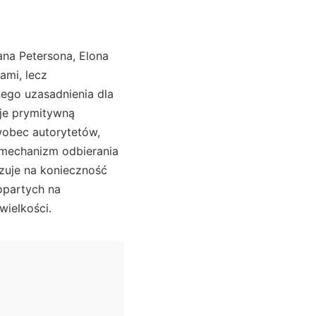
ana Petersona, Elona
ami, lecz
ego uzasadnienia dla
uje prymitywną
wobec autorytetów,
 mechanizm odbierania
azuje na konieczność
opartych na
wielkości.