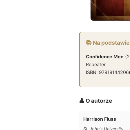
📚 Na podstawie
Confidence Men
(
2
Repeater
ISBN:
97819144206
👤 O autorze
Harrison Fluss
St. John's University