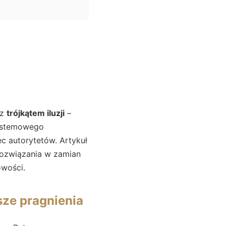
cz
trójkątem iluzji
–
systemowego
ec autorytetów. Artykuł
e rozwiązania w zamian
owości.
asze pragnienia