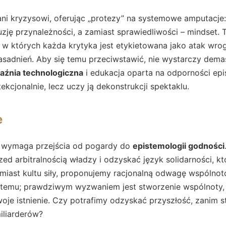
ani kryzysowi, oferując „protezy” na systemowe amputacje:
uzję przynależności, a zamiast sprawiedliwości – mindset.
, w których każda krytyka jest etykietowana jako atak wrogi
sadnień. Aby się temu przeciwstawić, nie wystarczy demas
źnia technologiczna
i edukacja oparta na odporności epis
ekcjonalnie, lecz uczy ją dekonstrukcji spektaklu.
e
a wymaga przejścia od pogardy do
epistemologii godności
rzed arbitralnością władzy i odzyskać język solidarności, 
miast kultu siły, proponujemy racjonalną odwagę wspólnot
ystemu; prawdziwym wyzwaniem jest stworzenie wspólnoty, 
oje istnienie. Czy potrafimy odzyskać przyszłość, zanim st
liarderów?