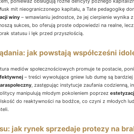
tem, ponieważ obsługują różne deficyty późnego kapitaliz
 Musk mit nieograniczonego kapitału, a Tate pedagogikę dom
acji winy
– wmawianiu jednostce, że jej cierpienie wynika 
oszą sukces, bo oferują proste odpowiedzi na realne, lecz
rak statusu i lęk przed przyszłością.
dania: jak powstają współcześni idol
ktura mediów społecznościowych promuje te postacie, pon
afektywnej
– treści wywołujące gniew lub dumę są bardziej k
paraspołeczny
, zastępując instytucje zaufania codzienną,
politycy manipulują młodym pokoleniem poprzez
estetyzacj
skość do reaktywności na bodźce, co czyni z młodych lud
eli.
u: jak rynek sprzedaje protezy na br