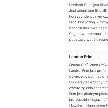
Harrison Fluss jest filo
Jest adiunktem filozofi
korespondencyjnym czaso
teorii krytycznej w róż
badania naukowe często
Często współpracuje z 
podstawy współczesnej 
Landon Frim
Florida Gulf Coast Unive
Landon Frim jest profes
oświeceniowym racjonaliz
Uniwersytecie Stony Bro
często zgłębiając tema
Frim jest płodnym pisa
jak „Jacobin Magazine”,
filozofem, Harrisonem F