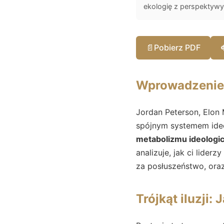
ekologię z perspektywy 
📄
Pobierz PDF
Wprowadzenie
Jordan Peterson, Elon
spójnym systemem ide
metabolizmu ideologi
analizuje, jak ci lider
za posłuszeństwo, ora
Trójkąt iluzji: