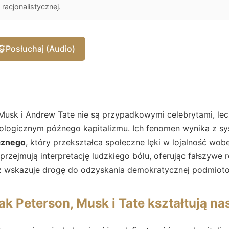
racjonalistycznej.
🎧
Posłuchaj (Audio)
 Musk i Andrew Tate nie są przypadkowymi celebrytami, le
ologicznym późnego kapitalizmu. Ich fenomen wynika z 
cznego
, który przekształca społeczne lęki w lojalność wob
zy przejmują interpretację ludzkiego bólu, oferując fałszyw
z wskazuje drogę do odzyskania demokratycznej podmiot
 Jak Peterson, Musk i Tate kształtują n