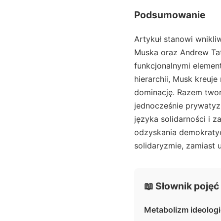
Podsumowanie
Artykuł stanowi wnikli
Muska oraz Andrew Tat
funkcjonalnymi elemen
hierarchii, Musk kreuj
dominację. Razem tworz
jednocześnie prywatyz
języka solidarności i 
odzyskania demokratyc
solidaryzmie, zamiast 
📖 Słownik pojęć
Metabolizm ideolog