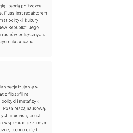
ą i teorią polityczną.
e. Fluss jest redaktorem
t polityki, kultury i
 New Republic”. Jego
h ruchów politycznych.
ych filozoficzne
e specjalizuje się w
 z filozofii na
olityki i metafizyki,
m. Poza pracą naukową,
nych mediach, takich
sto współpracuje z innym
zne, technologię i