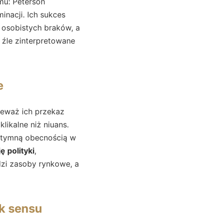
mu: Peterson
inacji. Ich sukces
z osobistych braków, a
 źle zinterpretowane
e
ieważ ich przekaz
likalne niż niuans.
 intymną obecnością w
ę polityki
,
zi zasoby rynkowe, a
ak sensu