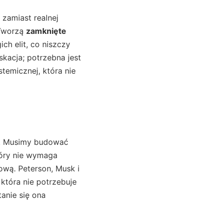
 zamiast realnej
 Tworzą
zamknięte
ch elit, co niszczy
kacja; potrzebna jest
temicznej, która nie
. Musimy budować
który nie wymaga
ową. Peterson, Musk i
która nie potrzebuje
anie się ona