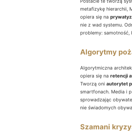
Postacie te tworzą sys
metafizykę hierarchii,
opiera się na
prywatyz
nie z wad systemu. Odn
problemy: samotność, b
Algorytmy pożą
Algorytmiczna archite
opiera się na
retencji 
Tworzą oni
autorytet 
smartfonach. Media i 
sprowadzając obywatel
nie świadomych obywat
Szamani kryzys