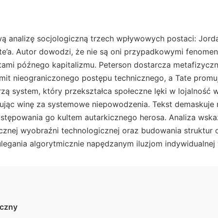
wą analizę socjologiczną trzech wpływowych postaci: Jord
e’a. Autor dowodzi, że nie są oni przypadkowymi fenomen
tami późnego kapitalizmu. Peterson dostarcza metafizyczn
e mit nieograniczonego postępu technicznego, a Tate prom
ą system, który przekształca społeczne lęki w lojalność 
ując winę za systemowe niepowodzenia. Tekst demaskuje
zastępowania go kultem autarkicznego herosa. Analiza wsk
znej wyobraźni technologicznej oraz budowania struktur 
ulegania algorytmicznie napędzanym iluzjom indywidualnej 
iczny