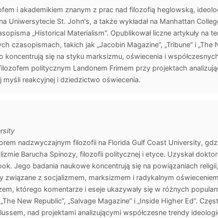
zofem i akademikiem znanym z prac nad filozofią heglowską, ideologi
i na Uniwersytecie St. John's, a także wykładał na Manhattan Colleg
pisma „Historical Materialism”. Opublikował liczne artykuły na tema
nych czasopismach, takich jak „Jacobin Magazine”, „Tribune” i „The
 koncentrują się na styku marksizmu, oświecenia i współczesnyc
filozofem politycznym Landonem Frimem przy projektach analizując
myśli reakcyjnej i dziedzictwo oświecenia.
rsity
orem nadzwyczajnym filozofii na Florida Gulf Coast University, gdzi
mie Barucha Spinozy, filozofii politycznej i etyce. Uzyskał doktorat
ok. Jego badania naukowe koncentrują się na powiązaniach religii, p
ty związane z socjalizmem, marksizmem i radykalnym oświecenie
rzem, którego komentarze i eseje ukazywały się w różnych popular
 „The New Republic”, „Salvage Magazine” i „Inside Higher Ed”. Czę
lussem, nad projektami analizującymi współczesne trendy ideologic