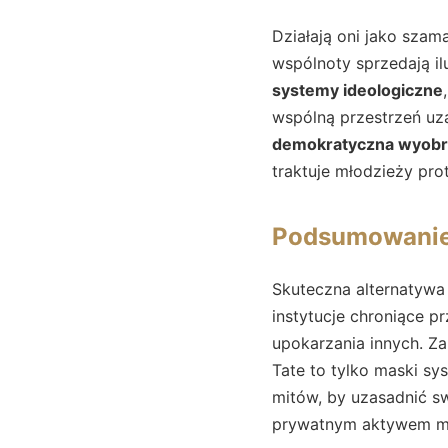
Działają oni jako szam
wspólnoty sprzedają il
systemy ideologiczne
wspólną przestrzeń uza
demokratyczna wyobra
traktuje młodzieży prot
Podsumowani
Skuteczna alternatyw
instytucje chroniące p
upokarzania innych. Za
Tate to tylko maski s
mitów, by uzasadnić sw
prywatnym aktywem mi